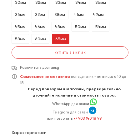
30мм
32мм
33мм
34мм
35мм
36мм
37мм
38мм
41мм
42мм
45мм
46мм
48мм
50мм
54мм
58мм
60мм
65мм
КУПИТЬ В 1 КЛИК
Рассчитать доставку
Самовывоз из магазина
понедельник - пятница: с 10 до
18
Перед приездом в магазин, предварительно
уточняйте наличие и стоимость товара.
WhatsApp для связи
Telegram для связи
или позвонить
+7 903 140 18 99
Характеристики