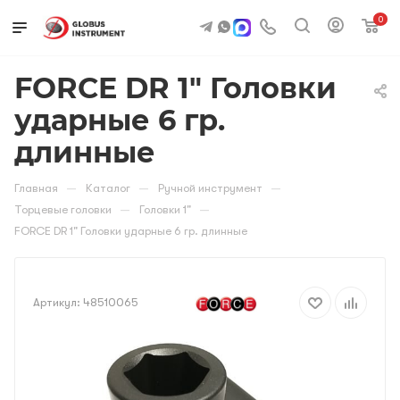
0
FORCE DR 1" Головки
ударные 6 гр.
длинные
—
—
—
Главная
Каталог
Ручной инструмент
—
—
Торцевые головки
Головки 1"
FORCE DR 1" Головки ударные 6 гр. длинные
Артикул:
48510065