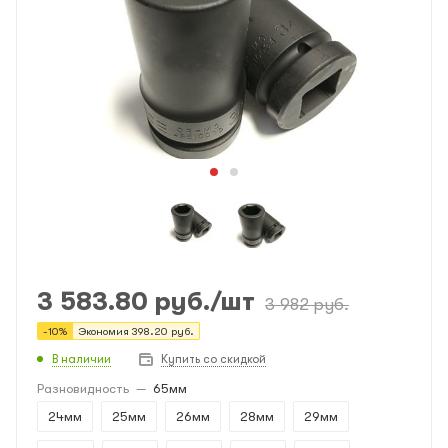
3 583.80
руб.
/шт
3 982
руб.
-
10
%
Экономия
398.20
руб.
В наличии
Купить со скидкой
Разновидность
—
65мм
24мм
25мм
26мм
28мм
29мм