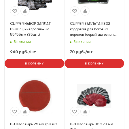
CLIPPER НАБОР ЗАПЛАТ
CLIPPER ЗАПЛАТА K822
H408n универсальные
кордовая для боковых
55*55мм (35шт.)
порезов (серый адгезивный
слой) 76*150мм (2 слоя
В наличии
В наличии
корда)
960
руб.
/шт
70
руб.
/шт
В КОРЗИНУ
В КОРЗИНУ
П-1 Пластырь 25 мм (50 шт.
П-8 Пластырь 32 х 70 мм