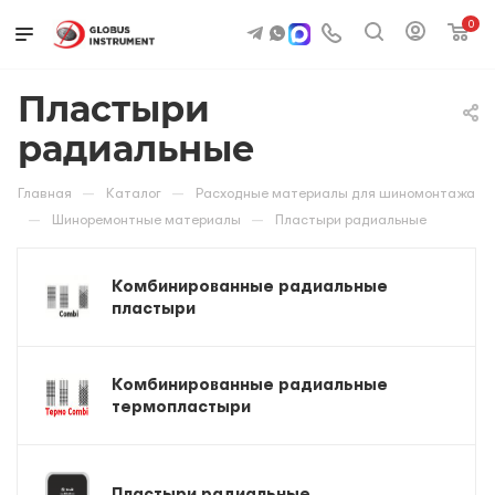
0
Пластыри
радиальные
—
—
Главная
Каталог
Расходные материалы для шиномонтажа
—
—
Шиноремонтные материалы
Пластыри радиальные
Комбинированные радиальные
пластыри
Комбинированные радиальные
термопластыри
Пластыри радиальные