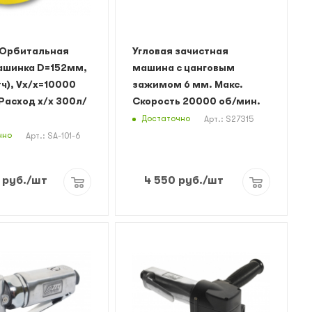
 Орбитальная
Угловая зачистная
ашинка D=152мм,
машина с цанговым
тч), Vх/х=10000
зажимом 6 мм. Макс.
Расход х/х 300л/
Скорость 20000 об/мин.
Достаточно
Арт.: S27315
чно
Арт.: SA-101-6
руб.
/шт
4 550
руб.
/шт