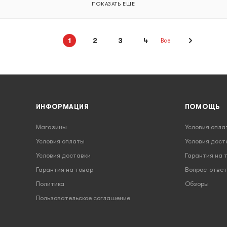
ПОКАЗАТЬ ЕЩЕ
1
2
3
4
Все
ИНФОРМАЦИЯ
ПОМОЩЬ
Магазины
Условия опла
Условия оплаты
Условия дост
Условия доставки
Гарантия на 
Гарантия на товар
Вопрос-ответ
Политика
Обзоры
Пользовательское соглашение