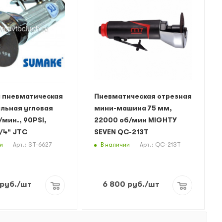
 пневматическая
Пневматическая отрезная
льная угловая
мини-машина 75 мм,
мин., 90PSI,
22000 об/мин MIGHTY
/4" JTC
SEVEN QC-213T
и
В наличии
Арт.: ST-6627
Арт.: QC-213T
руб.
/шт
6 800
руб.
/шт