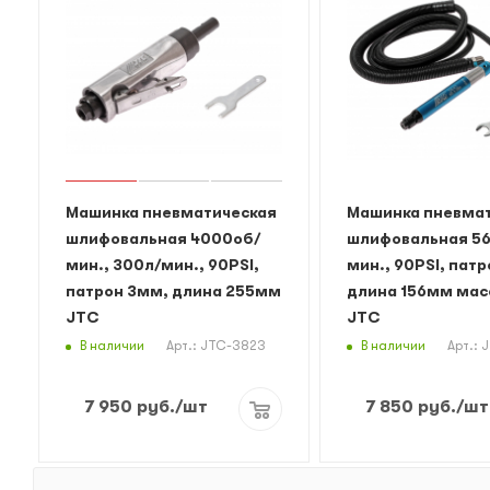
Машинка пневматическая
Машинка пневма
шлифовальная 4000об/
шлифовальная 5
мин., 300л/мин., 90PSI,
мин., 90PSI, пат
патрон 3мм, длина 255мм
длина 156мм масс
JTC
JTC
В наличии
В наличии
Арт.: JTC-3823
Арт.: 
7 950
руб.
/шт
7 850
руб.
/шт