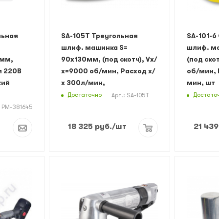
льная
SA-105T Треугольная
SA-101-6
шлиф. машинка S=
шлиф. м
0мм,
90х130мм, (под скотч), Vх/
(под ско
м 220В
х=9000 об/мин, Расход х/
об/мин, 
кий
х 300л/мин,
мин, шт
Достаточно
Достато
Арт.: SA-105T
: РМ-381645
18 325
руб.
/шт
21 439