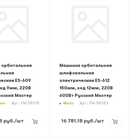
 орбитальная
Машинка орбитальная
льная
шлифовальная
еская ES-609
электрическая ES-612
од 9мм, 220В
150мм, ход 12мм, 220В
усский Мастер
600Вт Русский Мастер
чно
Мало
Арт.: РМ-58376
Арт.: РМ-58383
8
руб.
/шт
16 781.18
руб.
/шт