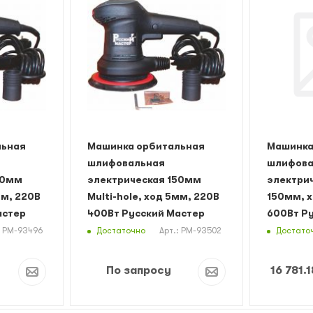
льная
Машинка орбитальная
Машинка
шлифовальная
шлифова
50мм
электрическая 150мм
электрич
мм, 220В
Multi-hole, ход 5мм, 220В
150мм, х
астер
400Вт Русский Мастер
600Вт Р
Достаточно
Достато
: РМ-93496
Арт.: РМ-93502
По запросу
16 781.1