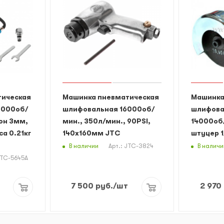
тическая
Машинка пневматическая
Машинка
6000об/
шлифовальная 16000об/
шлифова
рон 3мм,
мин., 350л/мин., 90PSI,
14000об/
а 0.21кг
140х160мм JTC
штуцер 1
В наличии
В наличи
Арт.: JTC-3824
JTC-5645A
7 500
руб.
/шт
2 970