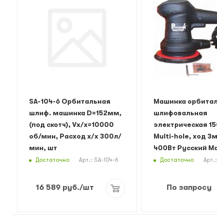
SA-104-6 Орбитальная
Машинка орбита
шлиф. машинка D=152мм,
шлифовальная
(под скотч), Vх/х=10000
электрическая 1
об/мин, Расход х/х 300л/
Multi-hole, ход 3
мин, шт
400Вт Русский М
Достаточно
Достаточно
Арт.: SA-104-6
Арт.
16 589
руб.
/шт
По запросу