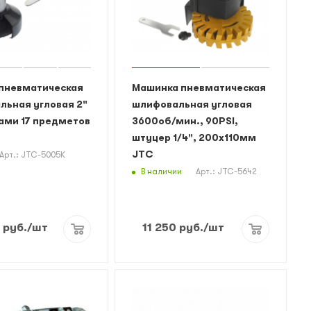
пневматическая
Машинка пневматическая
льная угловая 2"
шлифовальная угловая
ами 17 предметов
3600об/мин., 90PSI,
штуцер 1/4", 200х110мм
JTC
Арт.: JTC-5005K
В наличии
Арт.: JTC-5642
руб.
/шт
11 250
руб.
/шт