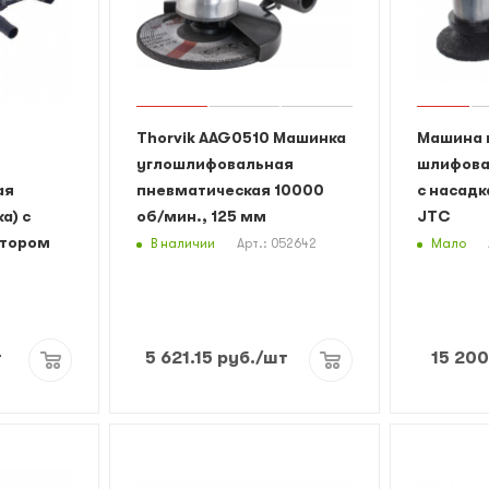
Thorvik AAG0510 Машинка
Машина 
углошлифовальная
шлифова
ая
пневматическая 10000
с насадк
а) с
об/мин., 125 мм
JTC
ятором
В наличии
Мало
Арт.: 052642
т
5 621.15
руб.
/шт
15 200