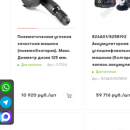
Пневматическая угловая
826A01/825B192
зачистная машина
Аккумуляторная
(пневмоболгарка). Макс.
углошлифовальн
Диаметр диска 125 мм.
машинка (болгарк
запасн.аккумул
Достаточно
Арт.: S7326
Достаточно
Арт.: 826A01/825B192
10 920
руб.
/шт
59 716
руб.
/ш