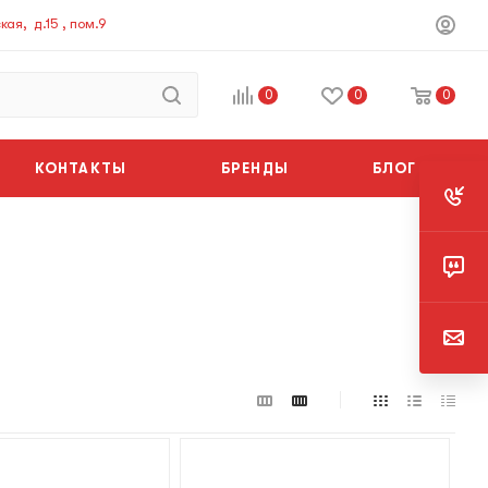
ая, д.15 , пом.9
0
0
0
КОНТАКТЫ
БРЕНДЫ
БЛОГ