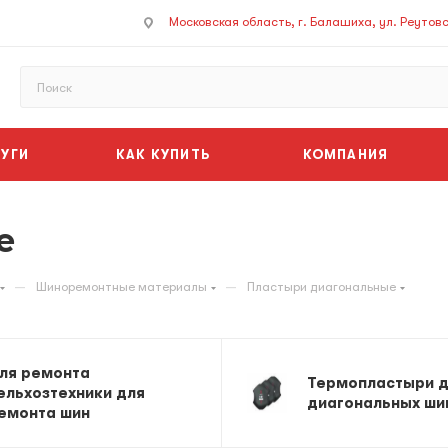
Московская область, г. Балашиха, ул. Реутовск
УГИ
КАК КУПИТЬ
КОМПАНИЯ
е
—
—
Шиноремонтные материалы
Пластыри диагональные
ля ремонта
Термопластыри 
ельхозтехники для
диагональных ши
емонта шин