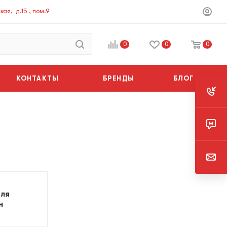
ая, д.15 , пом.9
0
0
0
КОНТАКТЫ
БРЕНДЫ
БЛОГ
для
н