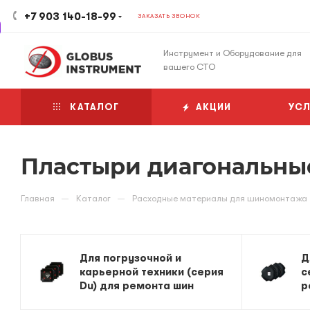
+7 903 140-18-99
ЗАКАЗАТЬ ЗВОНОК
Инструмент и Оборудование для
вашего СТО
КАТАЛОГ
АКЦИИ
УСЛ
Пластыри диагональны
—
—
Главная
Каталог
Расходные материалы для шиномонтажа
Для погрузочной и
Д
карьерной техники (серия
с
Du) для ремонта шин
р