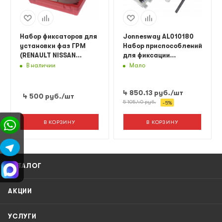
Набор фиксаторов для
Jonnesway AL010180
установки фаз ГРМ
Набор приспособлений
(RENAULT NISSAN
для фиксации
дв.K4J,K4M F4P,F4R)
распределительных и
В наличии
Мало
JTC
коленчатых валов
двигателей RENAULT
4 850.13
руб.
/шт
4 500
руб.
/шт
5 105.40
руб.
-
5
%
В КОРЗИНУ
В КОРЗИНУ
КАТАЛОГ
АКЦИИ
УСЛУГИ