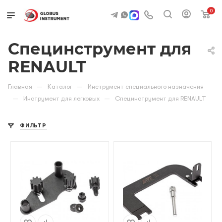
0
Специнструмент для
RENAULT
—
—
Главная
Каталог
Инструмент специального назначения
—
—
Инструмент для легковых
Специнструмент для RENAULT
ФИЛЬТР