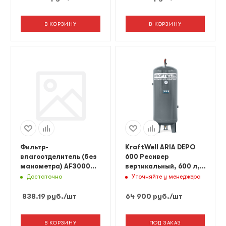
В КОРЗИНУ
В КОРЗИНУ
Фильтр-
KraftWell ARIA DEPO
влагоотделитель (без
600 Ресивер
манометра) AF3000
вертикальный, 600 л,
Русский Мастер
16 бар
Достаточно
Уточняйте у менеджера
838.19
руб.
/шт
64 900
руб.
/шт
В КОРЗИНУ
ПОД ЗАКАЗ