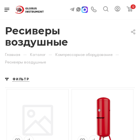
0
Ресиверы
воздушные
—
—
—
Главная
Каталог
Компрессорное оборудование
Ресиверы воздушные
ФИЛЬТР