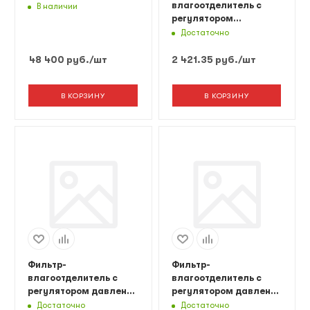
влагоотделитель с
В наличии
регулятором
давления,
Достаточно
манометром и
лубрикатором
48 400
руб.
/шт
2 421.35
руб.
/шт
AFRL3000 Русский
Мастер
В КОРЗИНУ
В КОРЗИНУ
Фильтр-
Фильтр-
влагоотделитель с
влагоотделитель с
регулятором давления
регулятором давления
и манометром
и манометром
Достаточно
Достаточно