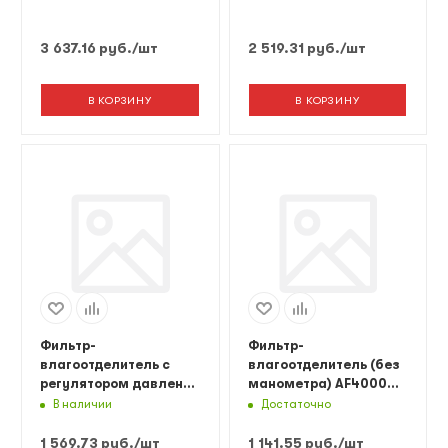
AFR5000 Русский
AFR4000 Русский
Мастер
Мастер
3 637.16
руб.
/шт
2 519.31
руб.
/шт
В КОРЗИНУ
В КОРЗИНУ
Фильтр-
Фильтр-
влагоотделитель с
влагоотделитель (без
регулятором давления
манометра) AF4000
и манометром
Русский Мастер
В наличии
Достаточно
AFR3000 Русский
Мастер
1 569.73
руб.
/шт
1 141.55
руб.
/шт