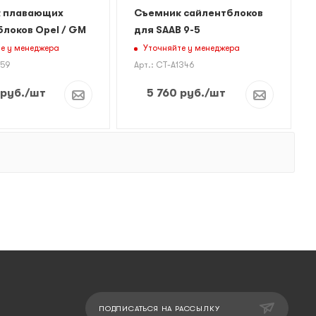
 плавающих
Съемник сайлентблоков
локов Opel / GM
для SAAB 9-5
е у менеджера
Уточняйте у менеджера
059
Арт.: CT-A1346
руб.
/шт
5 760
руб.
/шт
ПОДПИСАТЬСЯ НА РАССЫЛКУ