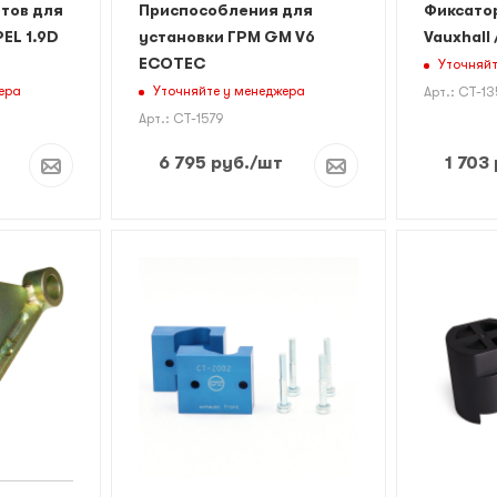
тов для
Приспособления для
Фиксато
EL 1.9D
установки ГРМ GM V6
Vauxhall 
ECOTEC
Уточняйт
ера
Уточняйте у менеджера
Арт.: CT-1
Арт.: CT-1579
6 795
руб.
/шт
1 703