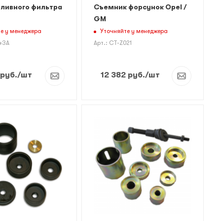
пливного фильтра
Съемник форсунок Opel /
GM
е у менеджера
Уточняйте у менеджера
443A
Арт.: CT-Z021
руб.
/шт
12 382
руб.
/шт