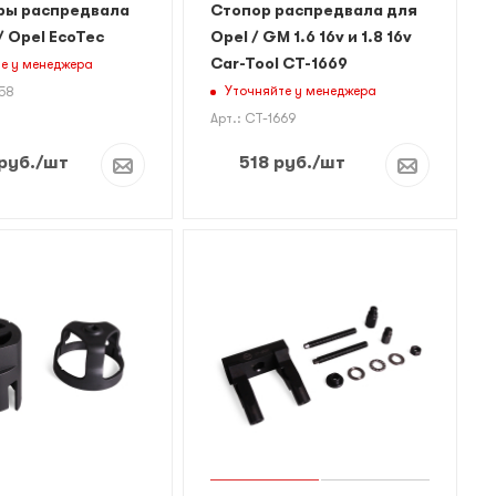
ры распредвала
Стопор распредвала для
/ Opel EcoTec
Opel / GM 1.6 16v и 1.8 16v
Car-Tool CT-1669
е у менеджера
Уточняйте у менеджера
358
Арт.: CT-1669
руб.
/шт
518
руб.
/шт