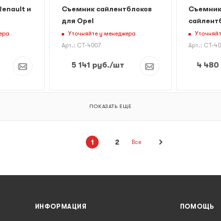
enault и
Съемник сайлентблоков
Съемник
для Opel
сайлентб
ера
Уточняйте у менеджера
Уточняйт
Арт.: CT-4007
Арт.: CT-4
5 141
руб.
/шт
4 480
ПОКАЗАТЬ ЕЩЕ
1
2
Все
ИНФОРМАЦИЯ
ПОМОЩЬ