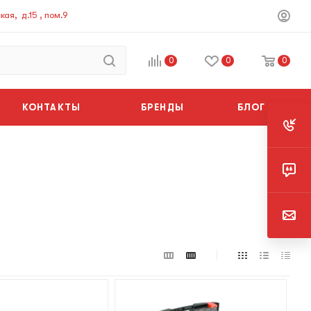
ая, д.15 , пом.9
0
0
0
КОНТАКТЫ
БРЕНДЫ
БЛОГ