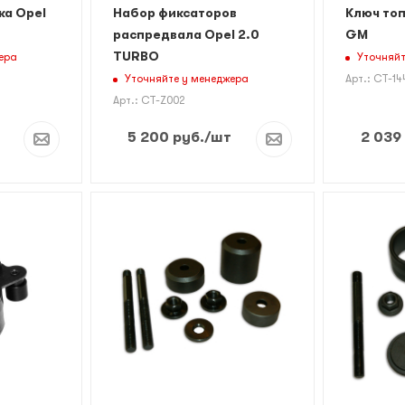
ка Opel
Набор фиксаторов
Ключ то
распредвала Opel 2.0
GM
TURBO
ера
Уточняйт
Уточняйте у менеджера
Арт.: CT-1
Арт.: CT-Z002
5 200
руб.
/шт
2 039