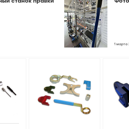
ный станок правки
Фото
1 марта