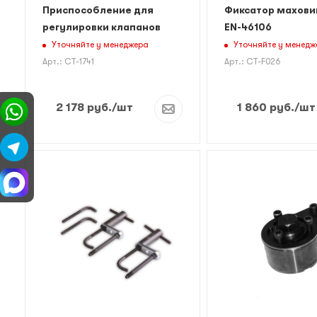
Приспособление для
Фиксатор махови
регулировки клапанов
EN-46106
Уточняйте у менеджера
Уточняйте у менедж
Арт.: CT-1741
Арт.: CT-F026
2 178
руб.
/шт
1 860
руб.
/шт