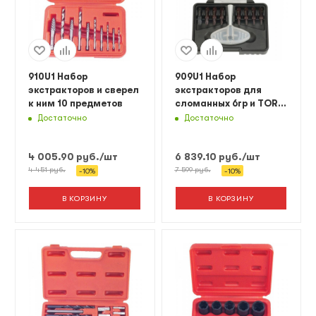
910U1 Набор
909U1 Набор
экстракторов и сверел
экстракторов для
к ним 10 предметов
сломанных 6гр и TORX
болтов 9 пр.
Достаточно
Достаточно
4 005.90
руб.
/шт
6 839.10
руб.
/шт
4 451
руб.
7 599
руб.
-
10
%
-
10
%
В КОРЗИНУ
В КОРЗИНУ