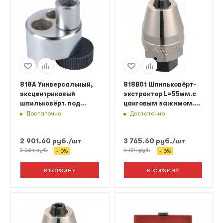
818A Универсальный,
818B01 Шпильковёрт-
эксцентриковый
экстрактор L=55мм.с
шпильковёрт. под
цанговым зажимом.
вороток 1/2"
Под вороток 3/8".
Достаточно
Достаточно
2 901.60
руб.
/шт
3 765.60
руб.
/шт
3 224
руб.
4 184
руб.
-
10
%
-
10
%
В КОРЗИНУ
В КОРЗИНУ