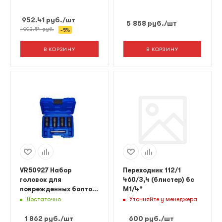
952.41
руб.
/шт
5 858
руб.
/шт
1 002.54
руб.
-
5
%
В КОРЗИНУ
В КОРЗИНУ
VR50927 Набор
Переходник 112/1
головок для
460/3,4 (блистер) бс
поврежденных болтов
М1/4"
и гаек 5 пр. Vertul
Достаточно
Уточняйте у менеджера
1 862
руб.
/шт
600
руб.
/шт