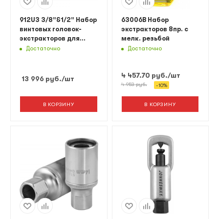
912U3 3/8"&1/2" Набор
63006B Набор
винтовых головок-
экстракторов 8пр. с
экстракторов для
мелк. резьбой
повреждённых гаек 12
Достаточно
Достаточно
пр.
4 457.70
руб.
/шт
13 996
руб.
/шт
4 953
руб.
-
10
%
В КОРЗИНУ
В КОРЗИНУ