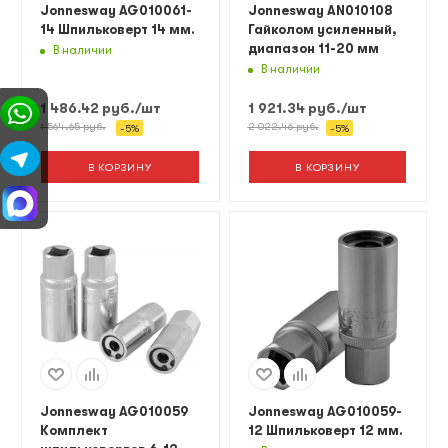
Jonnesway AG010061-
Jonnesway AN010108
14 Шпильковерт 14 мм.
Гайколом усиленный,
диапазон 11-20 мм
В наличии
В наличии
1 486.42
руб.
/шт
1 921.34
руб.
/шт
1 564.65
руб.
2 022.46
руб.
-
5
%
-
5
%
В КОРЗИНУ
В КОРЗИНУ
Jonnesway AG010059
Jonnesway AG010059-
Комплект
12 Шпильковерт 12 мм.