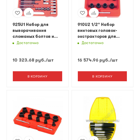
925U1 Набор для
910U2 1/2" Набор
выворачивания
винтовых головок-
сломаных болтов и
экстракторов для
шпилек 25 пр.
повреждённых гаек 10
Достаточно
Достаточно
пр.
10 323.68
руб.
/шт
16 574.96
руб.
/шт
В КОРЗИНУ
В КОРЗИНУ