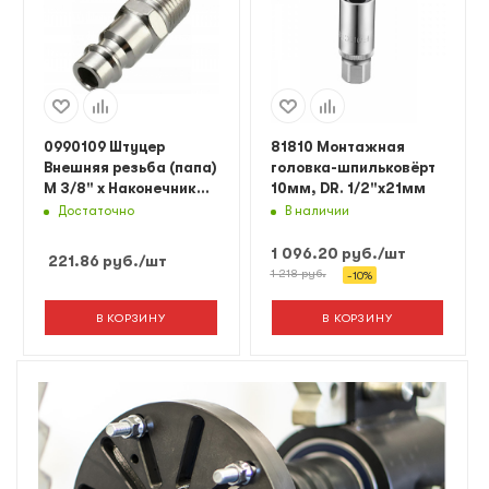
0990109 Штуцер
81810 Монтажная
Внешняя резьба (папа)
головка-шпильковёрт
М 3/8" х Наконечник
10мм, DR. 1/2"х21мм
Евростандарта Orion
Достаточно
В наличии
(ОР)
1 096.20
руб.
/шт
221.86
руб.
/шт
1 218
руб.
-
10
%
В КОРЗИНУ
В КОРЗИНУ