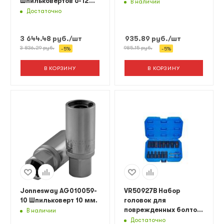
шпильковертов 6-12
В наличии
мм, 4 предмета
Достаточно
3 644.48
руб.
/шт
935.89
руб.
/шт
3 836.29
руб.
985.15
руб.
-
5
%
-
5
%
В КОРЗИНУ
В КОРЗИНУ
Jonnesway AG010059-
VR50927B Набор
10 Шпильковерт 10 мм.
головок для
поврежденных болтов
В наличии
и гаек 16 пр. Vertul
Достаточно