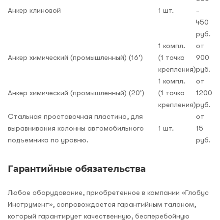
Анкер клиновой
1 шт.
-
450
руб.
1 компл.
от
Анкер химический (промышленный) (16')
(1 точка
900
крепления)
руб.
1 компл.
от
Анкер химический (промышленный) (20')
(1 точка
1200
крепления)
руб.
Стальная проставочная пластина, для
от
выравнивания колонны автомобильного
1 шт.
15
подъемника по уровню.
руб.
Гарантийные обязательства
Любое оборудование, приобретенное в компании «Глобус
Инструмент», сопровождается гарантийным талоном,
который гарантирует качественную, бесперебойную