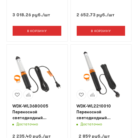
В, длина провода 15 м,
длина провода 10 м,
от прикуривателя
вилка тип C
3 018.26
руб.
/шт
2 652.73
руб.
/шт
В КОРЗИНУ
В КОРЗИНУ
WDK-WL3680005
WDK-WL2210010
Переносной
Переносной
светодиодный
светодиодный
светильник, 36 В,
светильник XL, 220 В,
Достаточно
Достаточно
длина провода 5 м,
длина провода 10 м
вилка тип C
2 235.40
руб.
/шт
2 859
руб.
/шт