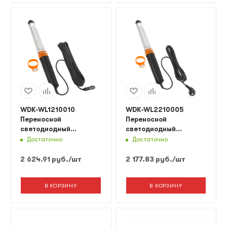
WDK-WL1210010
WDK-WL2210005
Переносной
Переносной
светодиодный
светодиодный
светильник XL, 12/24
светильник XL, 220 В,
Достаточно
Достаточно
В, длина провода 10 м,
длина провода 5 м
от прикуривателя
2 624.91
руб.
/шт
2 177.83
руб.
/шт
В КОРЗИНУ
В КОРЗИНУ