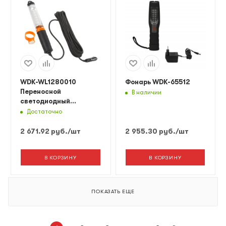
WDK-WL1280010
Фонарь WDK-65512
Переносной
В наличии
светодиодный
светильник, 12/24 В,
Достаточно
длина провода 10 м, от
прикуривателя
2 671.92
руб.
/шт
2 955.30
руб.
/шт
В КОРЗИНУ
В КОРЗИНУ
ПОКАЗАТЬ ЕЩЕ