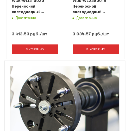
WDK-WL1210020
WDK-WL2280015
Переносной
Переносной
светодиодный
светодиодный
светильник XL, 12/24
светильник, 220 В,
Достаточно
Достаточно
В, длина провода 20 м,
длина провода 15 м
от прикуривателя
3 413.53
руб.
/шт
3 034.57
руб.
/шт
В КОРЗИНУ
В КОРЗИНУ