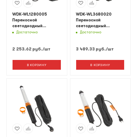
WDK-WL1280005
WDK-WL3680020
Переносной
Переносной
светодиодный
светодиодный
светильник, 12/24 В,
светильник, 36 В,
Достаточно
Достаточно
длина провода 5 м, от
длина провода 20 м,
прикуривателя
вилка тип C
2 253.62
руб.
/шт
3 489.33
руб.
/шт
В КОРЗИНУ
В КОРЗИНУ