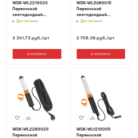
WDK-WL2210020
WDK-WL3680015
Переносной
Переносной
светодиодный
светодиодный
светильник XL, 220 В,
светильник, 36 В,
Достаточно
Достаточно
длина провода 20 м
длина провода 15 м,
вилка тип C
3 361.73
руб.
/шт
2 708.38
руб.
/шт
В КОРЗИНУ
В КОРЗИНУ
WDK-WL2280020
WDK-WL1210005
Переносной
Переносной