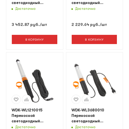
светодиодный
светодиодный
светильник, 220 В,
светильник XL, 12/24
Достаточно
Достаточно
длина провода 20 м
В, длина провода 5 м,
от прикуривателя
3 452.87
руб.
/шт
2 229.64
руб.
/шт
В КОРЗИНУ
В КОРЗИНУ
WDK-WL1210015
WDK-WL3680010
Переносной
Переносной
светодиодный
светодиодный
светильник XL, 12/24
светильник, 36 В,
Достаточно
Достаточно