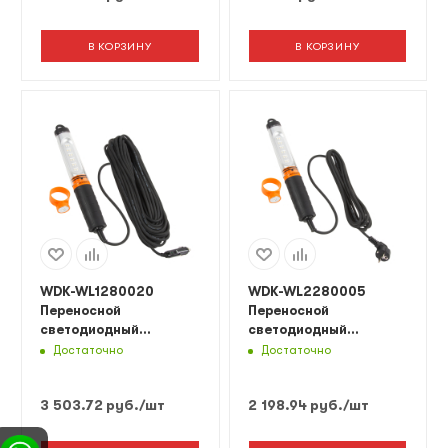
В КОРЗИНУ
В КОРЗИНУ
WDK-WL1280020
WDK-WL2280005
Переносной
Переносной
светодиодный
светодиодный
светильник, 12/24 В,
светильник, 220 В,
Достаточно
Достаточно
длина провода 20 м,
длина провода 5 м
от прикуривателя
3 503.72
руб.
/шт
2 198.94
руб.
/шт