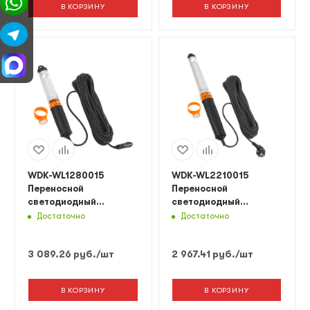
В КОРЗИНУ
В КОРЗИНУ
WDK-WL1280015
WDK-WL2210015
Переносной
Переносной
светодиодный
светодиодный
светильник, 12/24 В,
светильник XL, 220 В,
Достаточно
Достаточно
длина провода 15 м, от
длина провода 15 м
прикуривателя
3 089.26
руб.
/шт
2 967.41
руб.
/шт
В КОРЗИНУ
В КОРЗИНУ