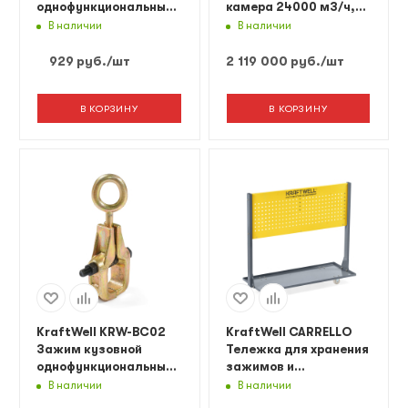
однофункциональный,
камера 24000 м3/ч,
3 т
сенсорный пульт
В наличии
В наличии
929
руб.
/шт
2 119 000
руб.
/шт
В КОРЗИНУ
В КОРЗИНУ
KraftWell KRW-BC02
KraftWell CARRELLO
Зажим кузовной
Тележка для хранения
однофункциональный,
зажимов и
3 т
аксессуаров
В наличии
В наличии