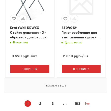
KraftWell KRWXX
ST040121
Стойка усиленная Х-
Приспособление для
образная для окраски
выставления кузовных
деталей
зазоров
В наличии
Достаточно
3 490
руб.
/шт
2 350
руб.
/шт
В КОРЗИНУ
В КОРЗИНУ
ПОКАЗАТЬ ЕЩЕ
1
2
3
183
Все