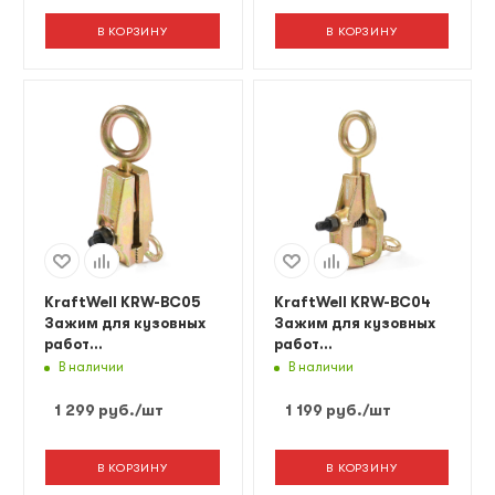
В КОРЗИНУ
В КОРЗИНУ
KraftWell KRW-BC05
KraftWell KRW-BC04
Зажим для кузовных
Зажим для кузовных
работ
работ
двухфункциональный,
двухфункциональный,
В наличии
В наличии
макс. усилие 3т
макс. усилие 3т
1 299
руб.
/шт
1 199
руб.
/шт
В КОРЗИНУ
В КОРЗИНУ