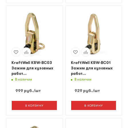
KraftWell KRW-BC03
KraftWell KRW-BC01
Зажим для кузовных
Зажим для кузовных
работ
работ
двухфункциональный,
однофункциональный,
В наличии
В наличии
макс. усилие 3т
макс. усилие 3т
999
руб.
/шт
929
руб.
/шт
В КОРЗИНУ
В КОРЗИНУ