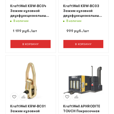
KraftWell KRW-BC04
KraftWell KRW-BC03
Зажим кузовной
Зажим кузовной
двухфункциональный,
двухфункциональный,
3 т
3 т
В наличии
В наличии
1 199
руб.
/шт
999
руб.
/шт
В КОРЗИНУ
В КОРЗИНУ
KraftWell KRW-BC01
KraftWell APHRODITE
Зажим кузовной
TOUCH Покрасочная