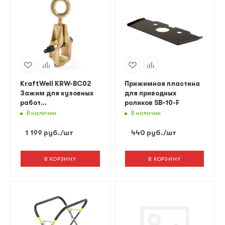
KraftWell KRW-BC02
Прижимная пластина
Зажим для кузовных
для приводных
работ
роликов SB-10-F
однофункциональный,
В наличии
В наличии
макс. усилие 3т
1 199
руб.
/шт
440
руб.
/шт
В КОРЗИНУ
В КОРЗИНУ