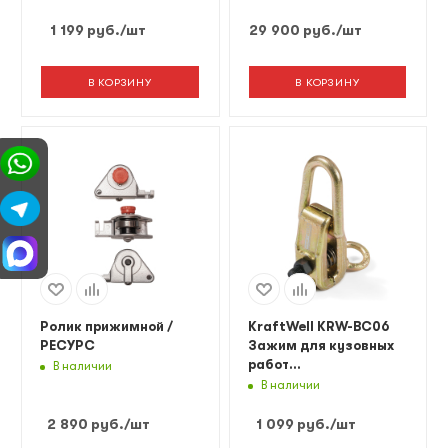
1 199
руб.
/шт
29 900
руб.
/шт
В КОРЗИНУ
В КОРЗИНУ
Ролик прижимной /
KraftWell KRW-BC06
РЕСУРС
Зажим для кузовных
работ
В наличии
двухфункциональный,
В наличии
макс. усилие 3т
2 890
руб.
/шт
1 099
руб.
/шт