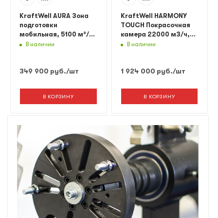
KraftWell AURA Зона
KraftWell HARMONY
подготовки
TOUCH Покрасочная
мобильная, 5100 м³/ч,
камера 22000 м3/ч,
4 фильтра
сенсорный пульт
В наличии
В наличии
349 900
руб.
/шт
1 924 000
руб.
/шт
В КОРЗИНУ
В КОРЗИНУ