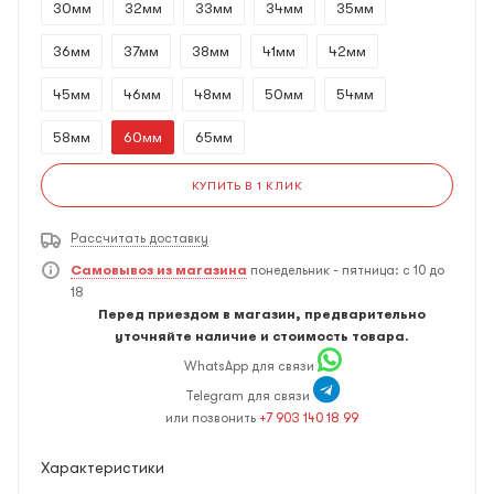
30мм
32мм
33мм
34мм
35мм
36мм
37мм
38мм
41мм
42мм
45мм
46мм
48мм
50мм
54мм
58мм
60мм
65мм
КУПИТЬ В 1 КЛИК
Рассчитать доставку
Самовывоз из магазина
понедельник - пятница: с 10 до
18
Перед приездом в магазин, предварительно
уточняйте наличие и стоимость товара.
WhatsApp для связи
Telegram для связи
или позвонить
+7 903 140 18 99
Характеристики