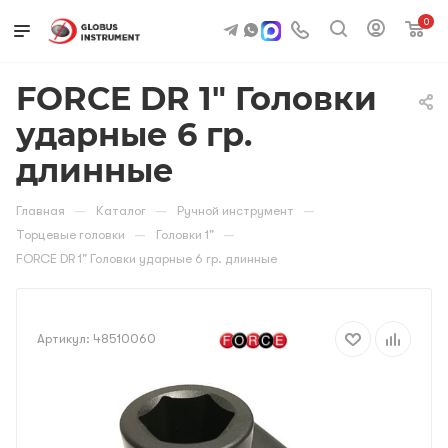
0
FORCE DR 1" Головки
ударные 6 гр.
длинные
—
—
—
Главная
Каталог
Ручной инструмент
—
—
Торцевые головки
Головки 1"
FORCE DR 1" Головки ударные 6 гр. длинные
Артикул:
48510060