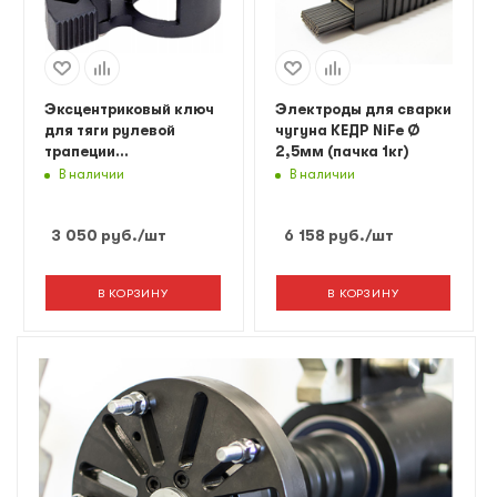
Эксцентриковый ключ
Электроды для сварки
для тяги рулевой
чугуна КЕДР NiFe Ø
трапеции
2,5мм (пачка 1кг)
СТАНКОИМПОРТ, KA-
В наличии
В наличии
2929
3 050
руб.
/шт
6 158
руб.
/шт
В КОРЗИНУ
В КОРЗИНУ