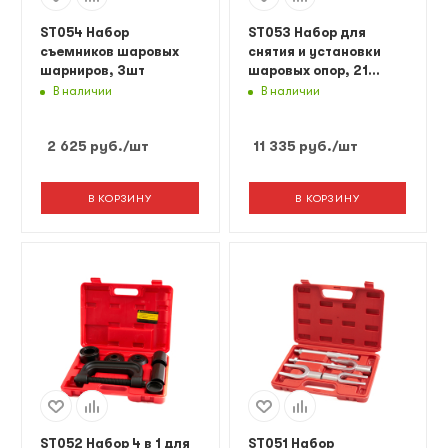
ST054 Набор
ST053 Набор для
съемников шаровых
снятия и установки
шарниров, 3шт
шаровых опор, 21
предмет
В наличии
В наличии
2 625
руб.
/шт
11 335
руб.
/шт
В КОРЗИНУ
В КОРЗИНУ
ST052 Набор 4 в 1 для
ST051 Набор