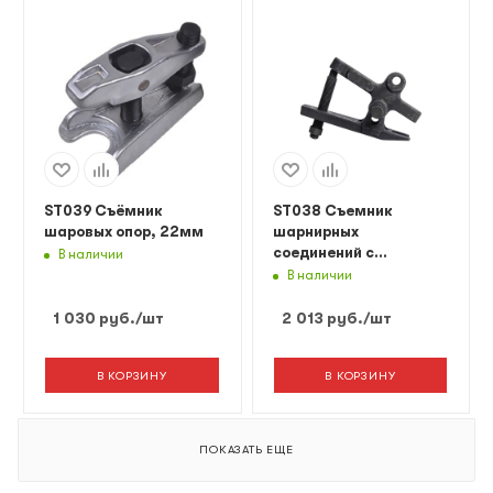
ST039 Съёмник
ST038 Съемник
шаровых опор, 22мм
шарнирных
соединений с
В наличии
изменяемой высотой
В наличии
захвата
1 030
руб.
/шт
2 013
руб.
/шт
В КОРЗИНУ
В КОРЗИНУ
ПОКАЗАТЬ ЕЩЕ