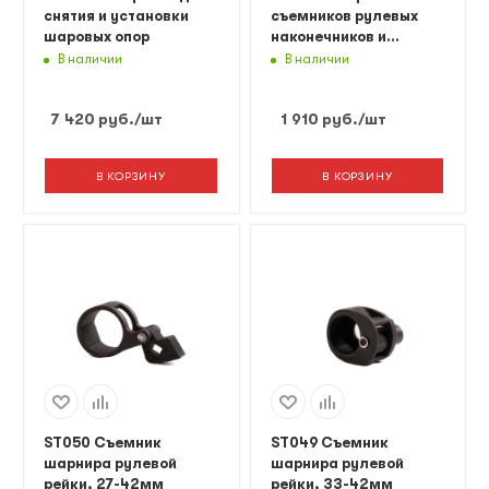
снятия и установки
съемников рулевых
шаровых опор
наконечников и
шаровых шарниров, 5
В наличии
В наличии
предметов
7 420
руб.
/шт
1 910
руб.
/шт
В КОРЗИНУ
В КОРЗИНУ
ST050 Съемник
ST049 Съемник
шарнира рулевой
шарнира рулевой
рейки, 27-42мм
рейки, 33-42мм