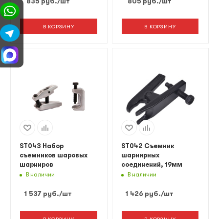
835
руб.
/шт
805
руб.
/шт
В КОРЗИНУ
В КОРЗИНУ
ST043 Набор
ST042 Съемник
съемников шаровых
шарнирных
шарниров
соединений, 19мм
В наличии
В наличии
1 537
руб.
/шт
1 426
руб.
/шт