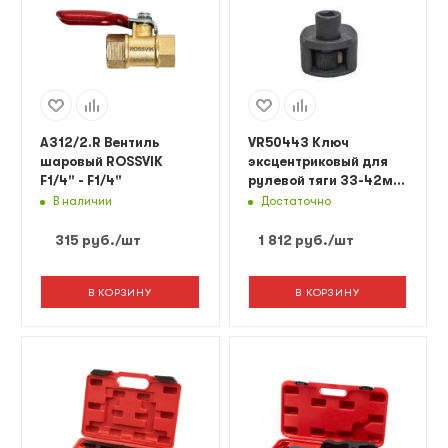
A312/2.R Вентиль
VR50443 Ключ
шаровый ROSSVIK
эксцентриковый для
F1/4" - F1/4"
рулевой тяги 33-42мм
Vertul
В наличии
Достаточно
315
руб.
/шт
1 812
руб.
/шт
В КОРЗИНУ
В КОРЗИНУ