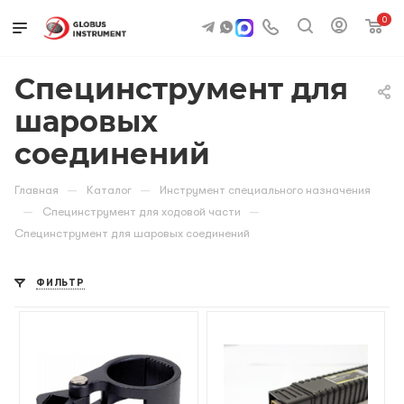
0
Специнструмент для
шаровых
соединений
—
—
Главная
Каталог
Инструмент специального назначения
—
—
Специнструмент для ходовой части
Специнструмент для шаровых соединений
ФИЛЬТР