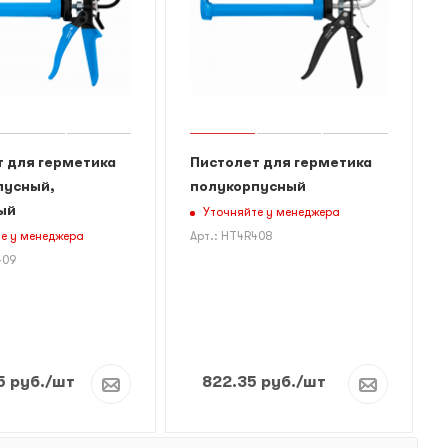
 для герметика
Пистолет для герметика
пусный,
полукорпусный
ый
Уточняйте у менеджера
е у менеджера
Арт.: HT4R408
409
5
руб.
/шт
822.35
руб.
/шт