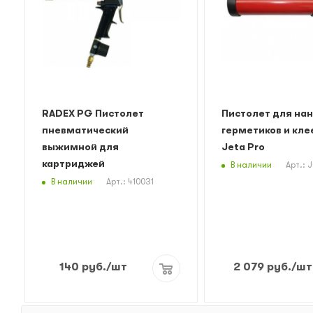
RADEX PG Пистолет
Пистолет для на
пневматический
герметиков и кле
выжимной для
Jeta Pro
картриджей
В наличии
Арт.: 
В наличии
Арт.: 410031
140
руб.
/шт
2 079
руб.
/шт