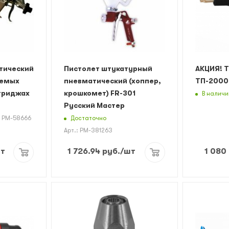
тический
Пистолет штукатурный
АКЦИЯ! 
яемых
пневматический (хоппер,
ТП-2000
ртриджах
крошкомет) FR-301
В наличи
Русский Мастер
Достаточно
: РМ-58666
Арт.: РМ-381263
шт
1 726.94
руб.
/шт
1 080