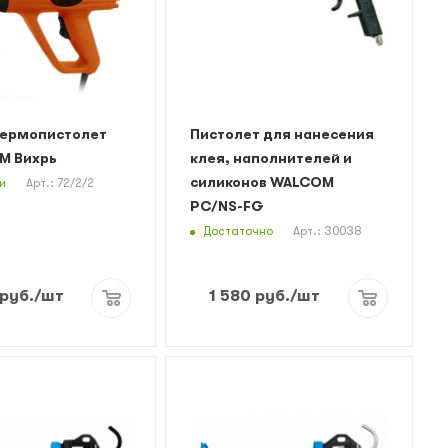
Термопистолет
Пистолет для нанесения
М Вихрь
клея, наполнителей и
силиконов WALCOM
и
Арт.: 72/2/2
PС/NS-FG
Достаточно
Арт.: 30038
руб.
/шт
1 580
руб.
/шт