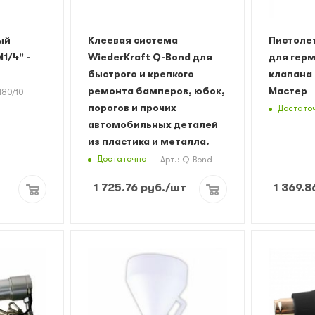
ый
Клеевая система
Пистоле
1/4" -
WiederKraft Q-Bond для
для герм
быстрого и крепкого
клапана 
ремонта бамперов, юбок,
Мастер
180/10
порогов и прочих
Достато
автомобильных деталей
из пластика и металла.
Достаточно
Арт.: Q-Bond
1 725.76
руб.
/шт
1 369.8