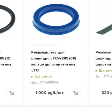
я
Ремкомплект для
Ремкомп
5 (11)
цилиндра JTC-4885 (09)
цилиндра
ельное
кольцо уплотнительное
уплотни
JTC
Достато
Достаточно
Арт.: JTC-
Арт.: JTC-4885R-9
1 000
руб.
/шт
320
р