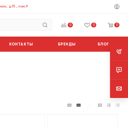
ая, д.15 , пом.9
0
0
0
КОНТАКТЫ
БРЕНДЫ
БЛОГ