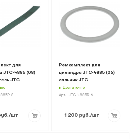
лект для
Ремкомплект для
 JTC-4885 (08)
цилиндра JTC-4885 (06)
тель JTC
сальник JTC
чно
Достаточно
4885R-8
Арт.: JTC-4885R-6
уб.
/шт
1 200
руб.
/шт