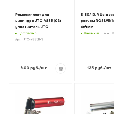
Ремкомплект для
B180/10.R Цангов
цилиндра JTC-4885 (03)
разъем ROSSVIK М
уплотнитель JTC
6х4мм
Достаточно
В наличии
Арт.: B
Арт.: JTC-4885R-3
400
руб.
/шт
135
руб.
/шт