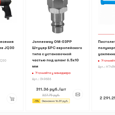
несения
Jonnesway GM-03PP
Пистолет
ев JQ30
Штуцер БРС европейского
полукор
типа с установочной
усиленн
частью под шланг 6.5х10
Уточняйт
JQ30
мм
Арт.: HT4R
Уточняйте у менеджера
Арт.: 049686
311.36
руб.
/шт
327.75
руб.
2 291.2
-
5
%
Экономия
16.39
руб.