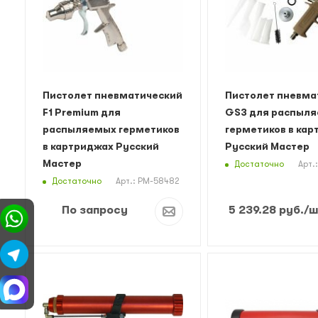
Пистолет пневматический
Пистолет пневма
F1 Premium для
GS3 для распыл
распыляемых герметиков
герметиков в ка
в картриджах Русский
Русский Мастер
Мастер
Достаточно
Арт.
Достаточно
Арт.: РМ-58482
По запросу
5 239.28
руб.
/