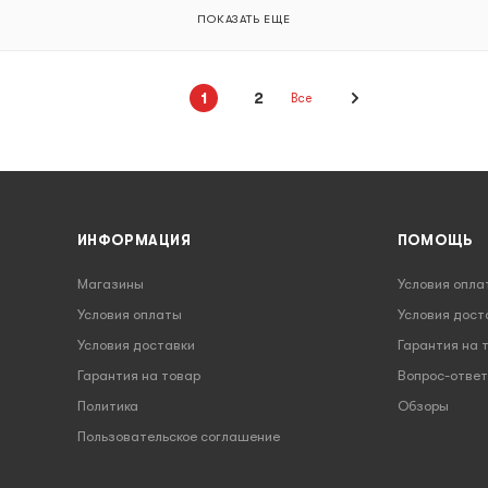
ПОКАЗАТЬ ЕЩЕ
1
2
Все
ИНФОРМАЦИЯ
ПОМОЩЬ
Магазины
Условия опла
Условия оплаты
Условия дост
Условия доставки
Гарантия на 
Гарантия на товар
Вопрос-ответ
Политика
Обзоры
Пользовательское соглашение