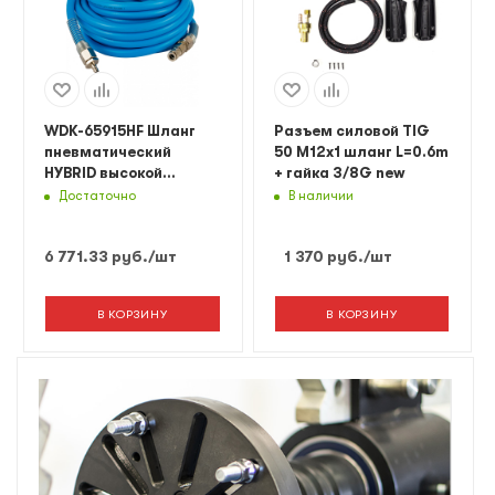
WDK-65915HF Шланг
Разъем силовой TIG
пневматический
50 M12x1 шланг L=0.6m
HYBRID высокой
+ гайка 3/8G new
пропускной
Достаточно
В наличии
способности, 20 Х 12,7
мм, 15 м
6 771.33
руб.
/шт
1 370
руб.
/шт
В КОРЗИНУ
В КОРЗИНУ