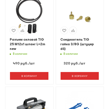
Разъем силовой TIG
Соединитель TIG
25 M12x1 шланг L=2m
гайка 3/8G (штуцер
new
d6)
В наличии
В наличии
490
руб.
/шт
320
руб.
/шт
В КОРЗИНУ
В КОРЗИНУ