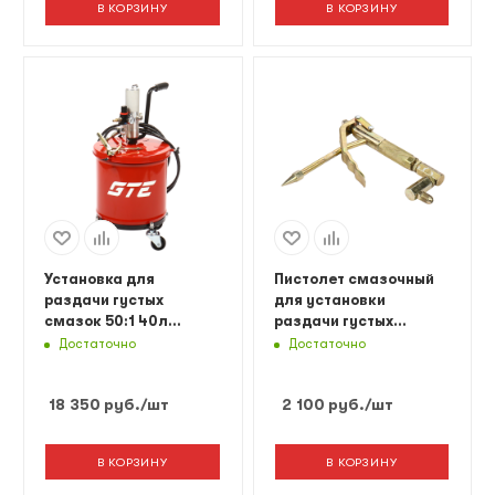
В КОРЗИНУ
В КОРЗИНУ
Установка для
Пистолет cмазочный
раздачи густых
для установки
смазок 50:1 40л
раздачи густых
пневматическая GTE
смазок GTE
Достаточно
Достаточно
18 350
руб.
/шт
2 100
руб.
/шт
В КОРЗИНУ
В КОРЗИНУ