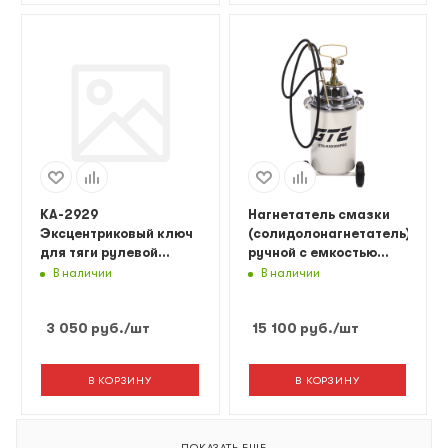
KA-2929
Нагнетатель смазки
Эксцентриковый ключ
(солидолонагнетатель)
для тяги рулевой
ручной с емкостью
трапеции
13кг GTE
В наличии
В наличии
3 050
руб.
/шт
15 100
руб.
/шт
В КОРЗИНУ
В КОРЗИНУ
ПОКАЗАТЬ ЕЩЕ