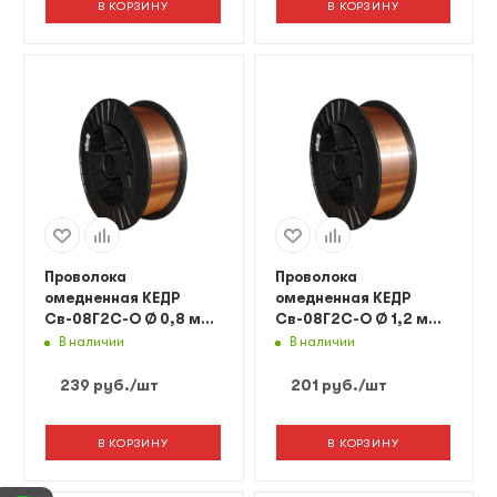
В КОРЗИНУ
В КОРЗИНУ
Проволока
Проволока
омедненная КЕДР
омедненная КЕДР
Св-08Г2С-О Ø 0,8 мм
Св-08Г2С-О Ø 1,2 мм
(пластик кат. 15 кг)
(пластик кат. 15 кг)
В наличии
В наличии
239
руб.
/шт
201
руб.
/шт
В КОРЗИНУ
В КОРЗИНУ