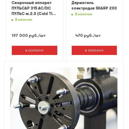
Сварочный аппарат
Держатель
ПУЛЬСАР 315 AC/DC
электродов SHARP 200
ПУЛЬС м.2.0 (Cold TIG)
В наличии
комплект (источник,
В наличии
станция, тележка)
197 000
руб.
/шт
470
руб.
/шт
В КОРЗИНУ
В КОРЗИНУ