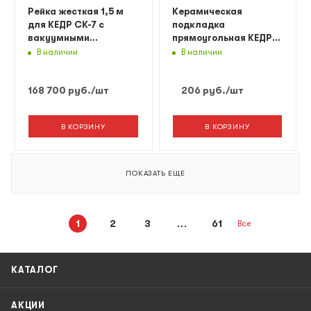
Рейка жесткая 1,5 м
Керамическая
для КЕДР СК-7 с
подкладка
вакуумными
прямоугольная КЕДР
присосками
КП-9Т (ширина 27 мм,
В наличии
В наличии
канавка
трапецевидная 9 мм,
168 700
руб.
/шт
206
руб.
/шт
длина 600 мм)
В КОРЗИНУ
В КОРЗИНУ
ПОКАЗАТЬ ЕЩЕ
1
2
3
61
Все
КАТАЛОГ
АКЦИИ