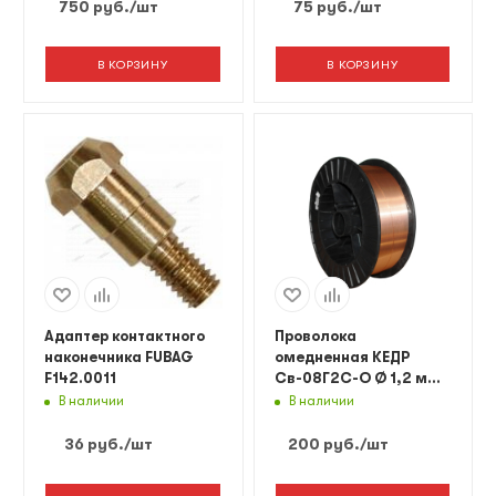
750
руб.
/шт
75
руб.
/шт
В КОРЗИНУ
В КОРЗИНУ
Адаптер контактного
Проволока
наконечника FUBAG
омедненная КЕДР
F142.0011
Св-08Г2С-О Ø 1,2 мм
(пластик кат. 18 кг)
В наличии
В наличии
36
руб.
/шт
200
руб.
/шт