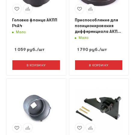
Головка фланца АКПП
Приспособление для
F4A4
позиционирования
дифференциала АКПП
Мало
Car-Tool CT-N1028
Мало
1 059
руб.
/шт
1 790
руб.
/шт
В КОРЗИНУ
В КОРЗИНУ