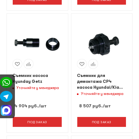
Съемник насоса
Съемник для
Hyunday Getz
демонтажа СР4
насоса Hyundai/Kia
Уточняйте у менеджера
Santa Fe/Sportage
Уточняйте у менеджера
4 904
руб.
/шт
8 507
руб.
/шт
ПОД ЗАКАЗ
ПОД ЗАКАЗ