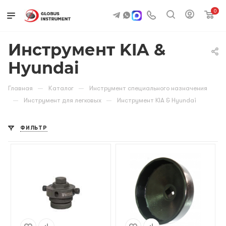
0
Инструмент KIA &
Hyundai
—
—
Главная
Каталог
Инструмент специального назначения
—
—
Инструмент для легковых
Инструмент KIA & Hyundai
ФИЛЬТР