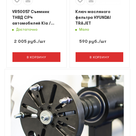
VR50057 Съемник
Ключ масляного
ТНВД СР4
фильтра HYUNDAI
автомобилей Kia /
TRAJET
Hyundai Vertul
Достаточно
Мало
2 005
руб.
/шт
590
руб.
/шт
В КОРЗИНУ
В КОРЗИНУ