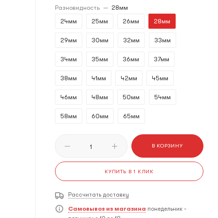
Разновидность
—
28мм
24мм
25мм
26мм
28мм
29мм
30мм
32мм
33мм
34мм
35мм
36мм
37мм
38мм
41мм
42мм
45мм
46мм
48мм
50мм
54мм
58мм
60мм
65мм
В КОРЗИНУ
КУПИТЬ В 1 КЛИК
Рассчитать доставку
Самовывоз из магазина
понедельник -