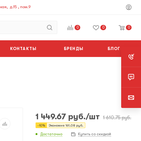
ая, д.15 , пом.9
0
0
0
КОНТАКТЫ
БРЕНДЫ
БЛОГ
1 449.67
руб.
/шт
1 610.75
руб.
-
10
%
Экономия
161.08
руб.
Достаточно
Купить со скидкой