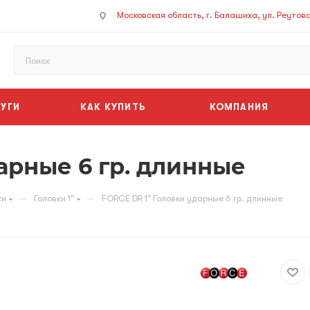
Московская область, г. Балашиха, ул. Реутовск
УГИ
КАК КУПИТЬ
КОМПАНИЯ
арные 6 гр. длинные
—
—
ки
Головки 1"
FORCE DR 1" Головки ударные 6 гр. длинные