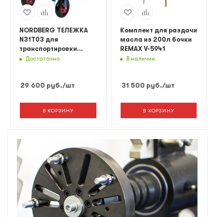
NORDBERG ТЕЛЕЖКА
Комплект для раздачи
N31T03 для
масла из 200л бочки
транспортировки
REMAX V-5941
бочек до 300 кг
Достаточно
В наличии
29 600
руб.
/шт
31 500
руб.
/шт
В КОРЗИНУ
В КОРЗИНУ