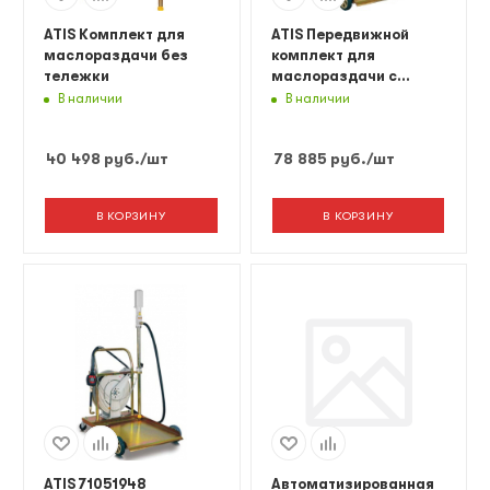
ATIS Комплект для
ATIS Передвижной
маслораздачи без
комплект для
тележки
маслораздачи с
катушкой
В наличии
В наличии
40 498
руб.
/шт
78 885
руб.
/шт
В КОРЗИНУ
В КОРЗИНУ
ATIS 71051948
Автоматизированная