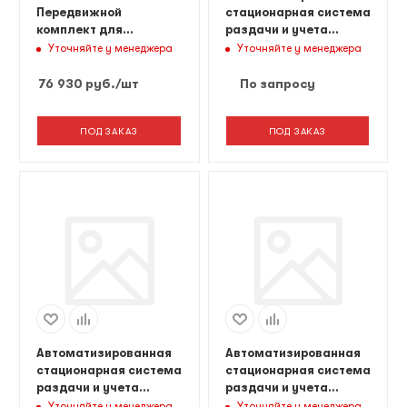
Передвижной
стационарная cистема
комплект для
раздачи и учета
маслораздачи с
масла, на 4 масла 1
Уточняйте у менеджера
Уточняйте у менеджера
катушкой
пост Состав
комплекта: 1. Пульт
76 930
руб.
/шт
По запросу
управления - 1 шт. 2.
LED дисплей - 1 шт. 3.
ПОД ЗАКАЗ
ПОД ЗАКАЗ
Блок управления
подачей масла - 4 шт.
4. Редуктор давления
с краном- 8 шт. 5.
Катушка со шлангом -
4
Автоматизированная
Автоматизированная
стационарная cистема
стационарная cистема
раздачи и учета
раздачи и учета
масла, на 2 масла, 2
масла, на 4 рабочих
Уточняйте у менеджера
Уточняйте у менеджера