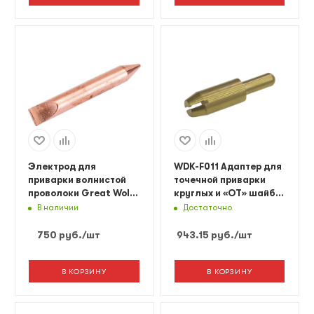
Электрод для
WDK-F011 Адаптер для
приварки волнистой
точечной приварки
проволоки Great Wolf
круглых и «ОТ» шайб
GWR00011
F017, F030
В наличии
Достаточно
750
руб.
/шт
943.15
руб.
/шт
В КОРЗИНУ
В КОРЗИНУ