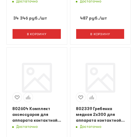
CAR PULLER 5000
для аппарата
Достаточно
Достаточно
(230V) с
контактной сварки (к-т
приспособлениями
5шт.)
34 346
руб.
/шт
487
руб.
/шт
В КОРЗИНУ
В КОРЗИНУ
802604 Комплект
802339 Гребенка
аксессуаров для
медная 2х300 для
аппарата контактной
аппарата контактной
сварки
сварки (к-т 50шт.)
Достаточно
Достаточно