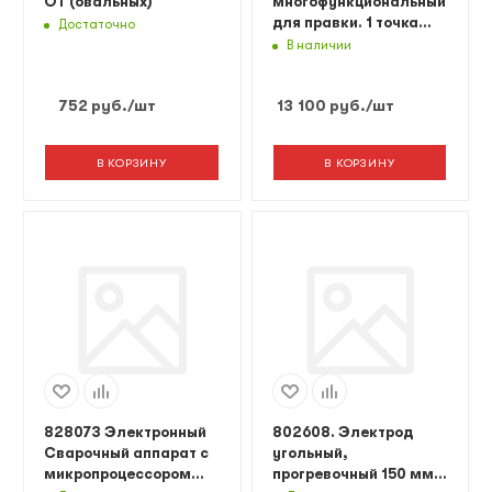
ОТ (овальных)
многофункциональный
для правки. 1 точка
Достаточно
опоры NORDBERG PULM
В наличии
752
руб.
/шт
13 100
руб.
/шт
В КОРЗИНУ
В КОРЗИНУ
828073 Электронный
802608. Электрод
Сварочный аппарат с
угольный,
микропроцессором
прогревочный 150 мм