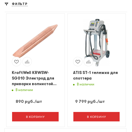
ФИЛЬТР
KraftWell KRWSW-
ATIS ST-1 тележка для
SG010 Электрод для
споттера
приварки волнистой
В наличии
проволоки
В наличии
890
руб.
/шт
9 799
руб.
/шт
В КОРЗИНУ
В КОРЗИНУ