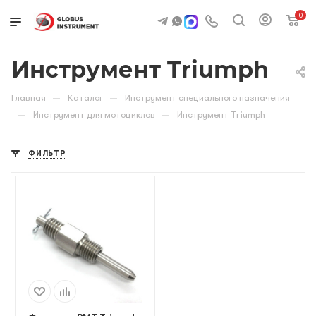
0
Инструмент Triumph
—
—
Главная
Каталог
Инструмент специального назначения
—
—
Инструмент для мотоциклов
Инструмент Triumph
ФИЛЬТР