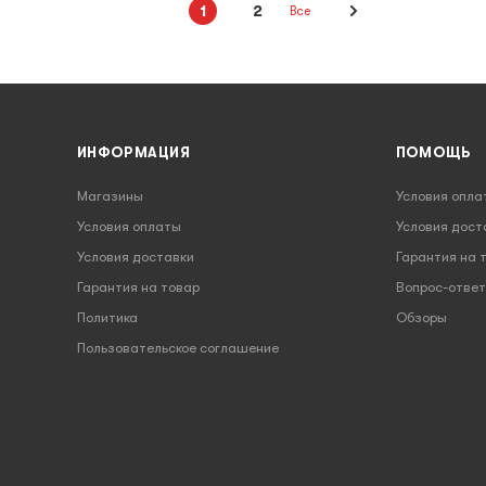
1
2
Все
ИНФОРМАЦИЯ
ПОМОЩЬ
Магазины
Условия опла
Условия оплаты
Условия дост
Условия доставки
Гарантия на 
Гарантия на товар
Вопрос-ответ
Политика
Обзоры
Пользовательское соглашение