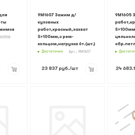
для
9M1607 Зажим д/
9M1605 
оты
кузовных
работ,к
ажимов
работ,красный,захват
S=100мм
S=100мм,с рем-
цельнол
000518
кольцом,нагрузка 6т.(шт.)
обр.петл
Достаточно
Достато
Арт.: 9M1607
23 837
руб.
/шт
24 683.