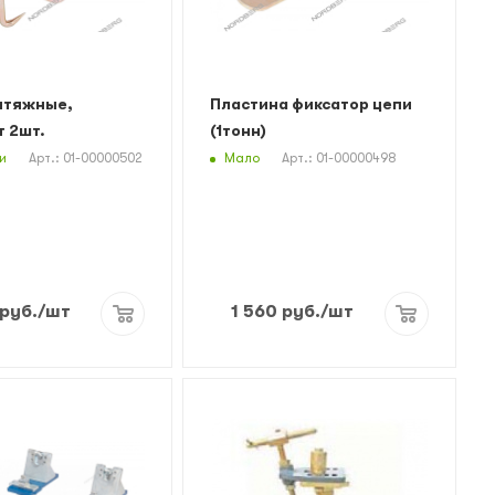
ытяжные,
Пластина фиксатор цепи
 2шт.
(1тонн)
и
Мало
Арт.: 01-00000502
Арт.: 01-00000498
руб.
/шт
1 560
руб.
/шт