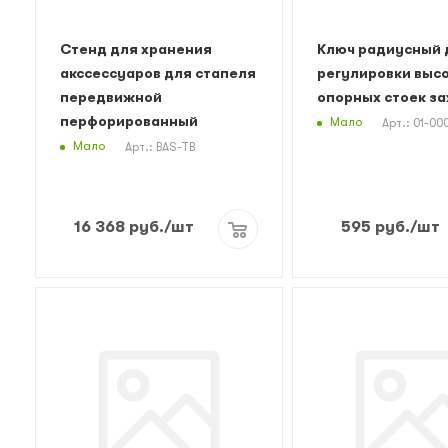
Стенд для хранения
Ключ радиусный 
акссессуаров для стапеля
регулировки выс
передвижной
опорных стоек з
перфорированный
Мало
Арт.: 01-00
Мало
Арт.: BAS-TB
16 368
руб.
/шт
595
руб.
/шт