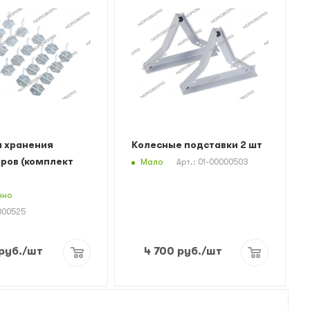
я хранения
Колесные подставки 2 шт
ров (комплект
Мало
Арт.: 01-00000503
чно
0000525
руб.
/шт
4 700
руб.
/шт