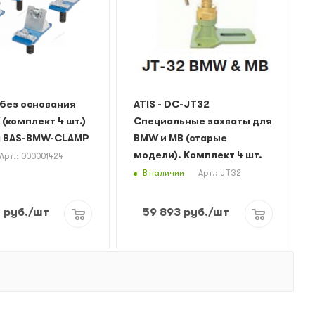
без основания
ATIS - DC-JT32
(комплект 4 шт.)
Специальные захваты для
g BAS-BMW-CLAMP
BMW и MB (старые
модели). Комплект 4 шт.
Арт.: 000001424
В наличии
Арт.: JT32
0
руб.
/шт
59 893
руб.
/шт