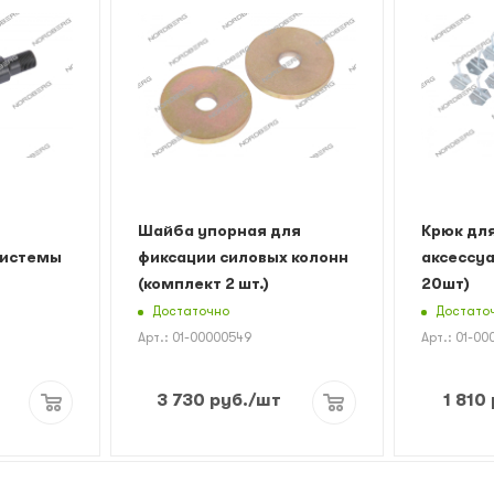
Шайба упорная для
Крюк дл
системы
фиксации силовых колонн
аксессуа
(комплект 2 шт.)
20шт)
Достаточно
Достато
Арт.: 01-00000549
Арт.: 01-0
3 730
руб.
/шт
1 810