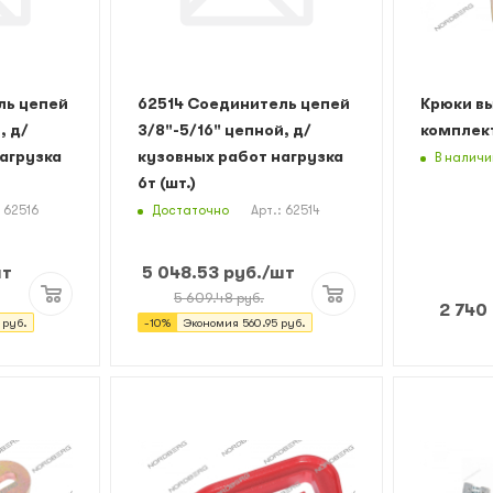
ль цепей
62514 Соединитель цепей
Крюки в
, д/
3/8"-5/16" цепной, д/
комплект
агрузка
кузовных работ нагрузка
В наличи
6т (шт.)
Достаточно
: 62516
Арт.: 62514
шт
5 048.53
руб.
/шт
5 609.48
руб.
2 740
руб.
-
10
%
Экономия
560.95
руб.