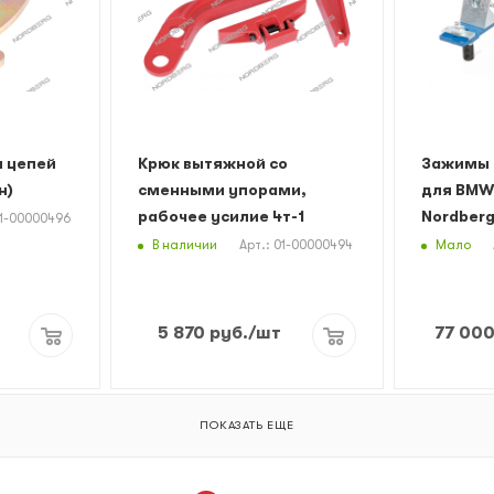
я цепей
Крюк вытяжной со
Зажимы 
н)
сменными упорами,
для BMW 
рабочее усилие 4т-1
Nordber
01-00000496
В наличии
Мало
Арт.: 01-00000494
5 870
руб.
/шт
77 00
ПОКАЗАТЬ ЕЩЕ