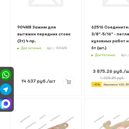
904M8 Зажим для
62516 Соедините
вытяжки передних стоек
3/8"-5/16" - петля
(3т) 4 пр.
кузовных работ н
6т (шт.)
Достаточно
Арт.: 904M8
Достаточно
Арт.
3 875.26
руб.
/
4 305.85
руб.
14 637
руб.
/шт
-
10
%
Экономия
430.59