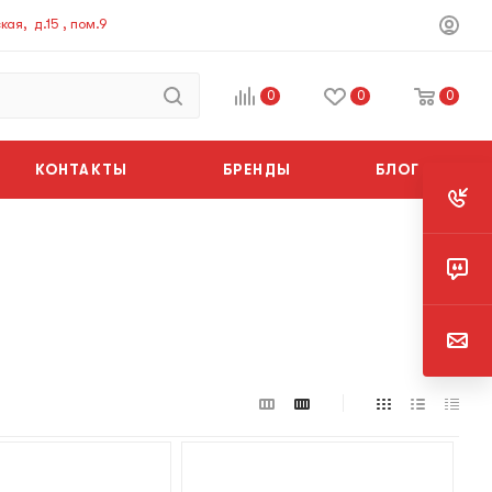
ая, д.15 , пом.9
0
0
0
КОНТАКТЫ
БРЕНДЫ
БЛОГ