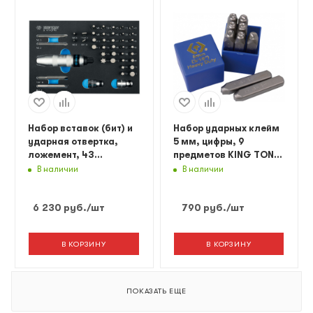
Набор вставок (бит) и
Набор ударных клейм
ударная отвертка,
5 мм, цифры, 9
ложемент, 43
предметов KING TONY
предмета KING TONY
11409SQ05
В наличии
В наличии
9-4143FRV
6 230
руб.
/шт
790
руб.
/шт
В КОРЗИНУ
В КОРЗИНУ
ПОКАЗАТЬ ЕЩЕ