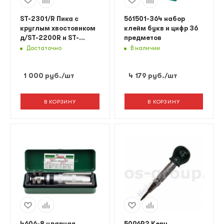
ST-2301/R Пика с
561501-364 набор
круглым хвостовиком
клейм букв и цифр 36
д/ST-2200R и ST-
предметов
2200АR
Достаточно
В наличии
1 000
руб.
/шт
4 179
руб.
/шт
В КОРЗИНУ
В КОРЗИНУ
4606-8 ударная
5096P2 Керн