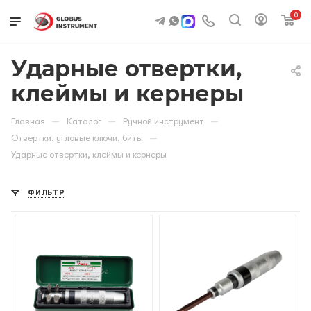
0
Ударные отвертки,
клеймы и кернеры
—
—
—
Главная
Каталог
Ручной инструмент
—
Отвертки, угловые ключи, биты
Ударные отвертки, клеймы и кернеры
ФИЛЬТР