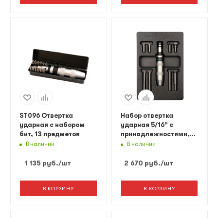
ST096 Отвертка
Набор отвертка
ударная с набором
ударная 5/16" с
бит, 13 предметов
принадлежностями,
ложемент, 10
В наличии
В наличии
предметов KING TONY
9-4128FR
1 135
руб.
/шт
2 670
руб.
/шт
В КОРЗИНУ
В КОРЗИНУ