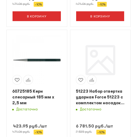
471.06
руб.
471.06
руб.
-
10
%
-
10
%
В КОРЗИНУ
В КОРЗИНУ
60725185 Керн
51223 Набор отвертка
слесарный 185 мм х
ударная Force 51223 с
2,5 мм
комплектом насадок и
выколотки 12 пр.
Достаточно
Достаточно
423.95
руб.
/шт
6 781.50
руб.
/шт
471.06
руб.
7 535
руб.
-
10
%
-
10
%