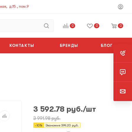
ая, д.15 , пом.9
0
0
0
КОНТАКТЫ
БРЕНДЫ
БЛОГ
3 592.78
руб.
/шт
3 991.98
руб.
-
10
%
Экономия
399.20
руб.