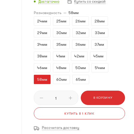
Достаточно
Купить со скидкой
Разновидность
—
58мм
24мм
25мм
26мм
28мм
29мм
30мм
32мм
33мм
34мм
35мм
36мм
37мм
38мм
41мм
42мм
45мм
46мм
48мм
50мм
54мм
58мм
60мм
65мм
В КОРЗИНУ
КУПИТЬ В 1 КЛИК
Рассчитать доставку