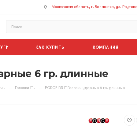
Московская область, г. Балашиха, ул. Реутовск
УГИ
КАК КУПИТЬ
КОМПАНИЯ
арные 6 гр. длинные
—
—
ки
Головки 1"
FORCE DR 1" Головки ударные 6 гр. длинные