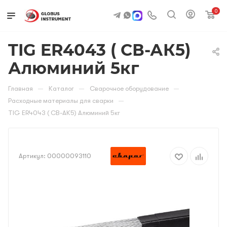
0
TIG ER4043 ( СВ-АК5)
Алюминий 5кг
—
—
—
Главная
Каталог
Сварочное оборудование
—
Расходные материалы для сварки
TIG ER4043 ( СВ-АК5) Алюминий 5кг
Артикул:
00000093110