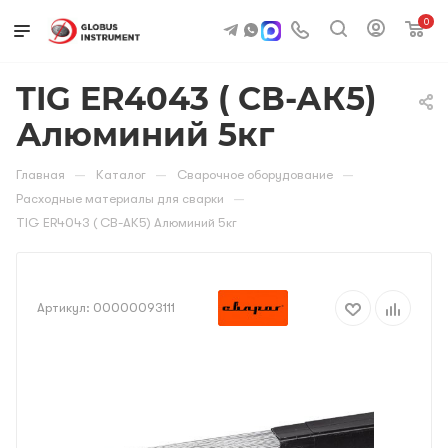
0
TIG ER4043 ( СВ-АК5)
Алюминий 5кг
—
—
—
Главная
Каталог
Сварочное оборудование
—
Расходные материалы для сварки
TIG ER4043 ( СВ-АК5) Алюминий 5кг
Артикул:
00000093111