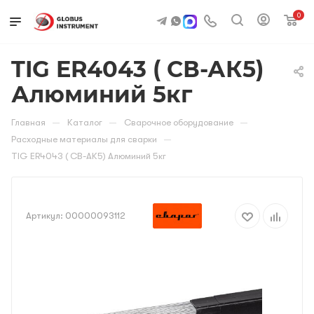
0
TIG ER4043 ( СВ-АК5)
Алюминий 5кг
—
—
—
Главная
Каталог
Сварочное оборудование
—
Расходные материалы для сварки
TIG ER4043 ( СВ-АК5) Алюминий 5кг
Артикул:
00000093112