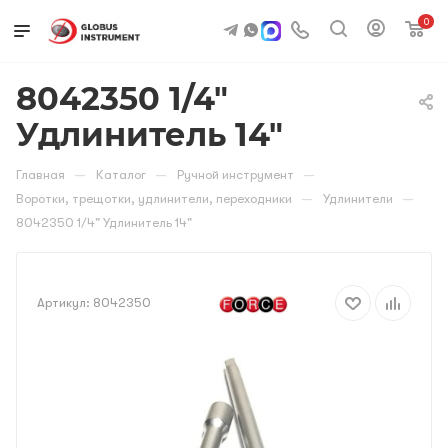
0
8042350 1/4"
Удлинитель 14"
—
—
—
Главная
Каталог
Ручной инструмент
—
—
Воротки, трещотки, удлинители, переходники
Удлинители
8042350 1/4" Удлинитель 14"
Артикул:
8042350