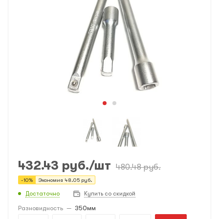
432.43
руб.
/шт
480.48
руб.
-
10
%
Экономия
48.05
руб.
Достаточно
Купить со скидкой
Разновидность
—
350мм