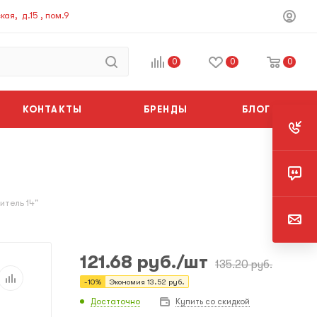
ая, д.15 , пом.9
0
0
0
КОНТАКТЫ
БРЕНДЫ
БЛОГ
итель 14"
121.68
руб.
/шт
135.20
руб.
-
10
%
Экономия
13.52
руб.
Достаточно
Купить со скидкой