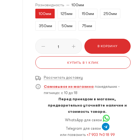
Разновидность
—
100мм
100мм
125мм
150мм
250мм
350мм
50мм
75мм
В КОРЗИНУ
КУПИТЬ В 1 КЛИК
Рассчитать доставку
Самовывоз из магазина
понедельник -
пятница: с 10 до 18
Перед приездом в магазин,
предварительно уточняйте наличие и
стоимость товара.
WhatsApp для связи
Telegram для связи
или позвонить
+7 903 140 18 99