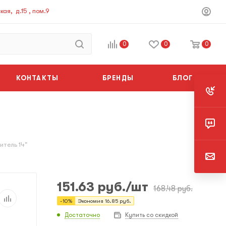
ая, д.15 , пом.9
0
0
0
КОНТАКТЫ
БРЕНДЫ
БЛОГ
итель 14"
151.63
руб.
/шт
168.48
руб.
-
10
%
Экономия
16.85
руб.
Достаточно
Купить со скидкой