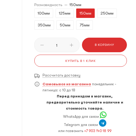
Разновидность
—
150мм
100мм
125мм
150мм
250мм
350мм
50мм
75мм
В КОРЗИНУ
КУПИТЬ В 1 КЛИК
Рассчитать доставку
Самовывоз из магазина
понедельник -
пятница: с 10 до 18
Перед приездом в магазин,
предварительно уточняйте наличие и
стоимость товара.
WhatsApp для связи
Telegram для связи
или позвонить
+7 903 140 18 99