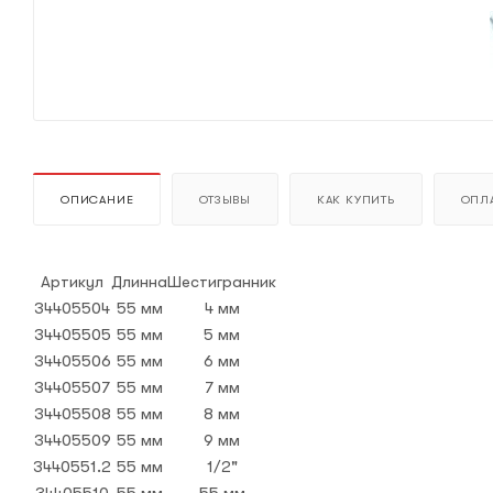
ОПИСАНИЕ
ОТЗЫВЫ
КАК КУПИТЬ
ОПЛА
Артикул
Длинна
Шестигранник
34405504
55 мм
4 мм
34405505
55 мм
5 мм
34405506
55 мм
6 мм
34405507
55 мм
7 мм
34405508
55 мм
8 мм
34405509
55 мм
9 мм
3440551.2
55 мм
1/2"
34405510
55 мм
55 мм