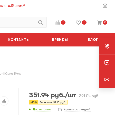
ая, д.15 , пом.9
0
0
0
КОНТАКТЫ
БРЕНДЫ
БЛОГ
.L=110мм; 19мм
351.94
руб.
/шт
391.04
руб.
-
10
%
Экономия
39.10
руб.
Достаточно
Купить со скидкой