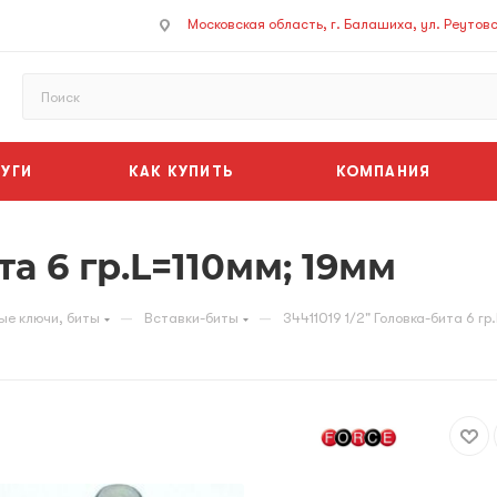
Московская область, г. Балашиха, ул. Реутовск
УГИ
КАК КУПИТЬ
КОМПАНИЯ
та 6 гр.L=110мм; 19мм
—
—
ые ключи, биты
Вставки-биты
34411019 1/2" Головка-бита 6 гр