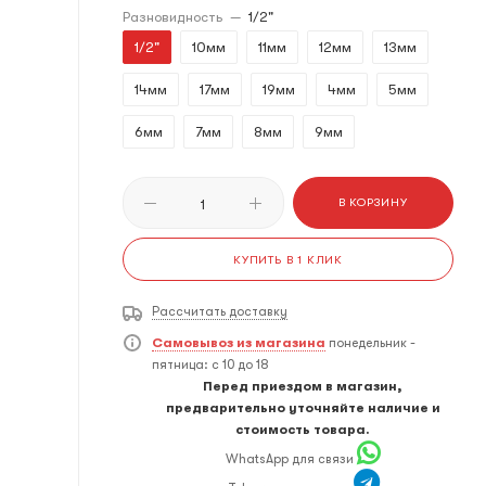
Разновидность
—
1/2"
1/2"
10мм
11мм
12мм
13мм
14мм
17мм
19мм
4мм
5мм
6мм
7мм
8мм
9мм
В КОРЗИНУ
КУПИТЬ В 1 КЛИК
Рассчитать доставку
Самовывоз из магазина
понедельник -
пятница: с 10 до 18
Перед приездом в магазин,
предварительно уточняйте наличие и
стоимость товара.
WhatsApp для связи