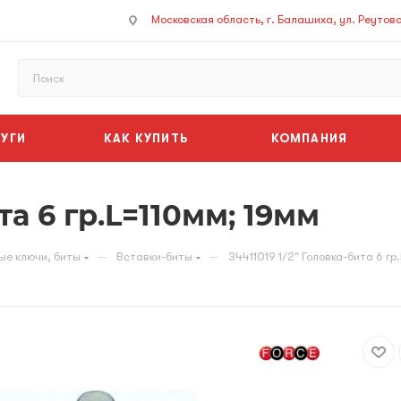
Московская область, г. Балашиха, ул. Реутовск
УГИ
КАК КУПИТЬ
КОМПАНИЯ
та 6 гр.L=110мм; 19мм
—
—
ые ключи, биты
Вставки-биты
34411019 1/2" Головка-бита 6 гр