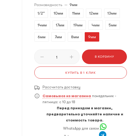
Разновидность
—
9мм
1/2"
10мм
11мм
12мм
13мм
14мм
17мм
19мм
4мм
5мм
6мм
7мм
8мм
9мм
В КОРЗИНУ
КУПИТЬ В 1 КЛИК
Рассчитать доставку
Самовывоз из магазина
понедельник -
пятница: с 10 до 18
Перед приездом в магазин,
предварительно уточняйте наличие и
стоимость товара.
WhatsApp для связи