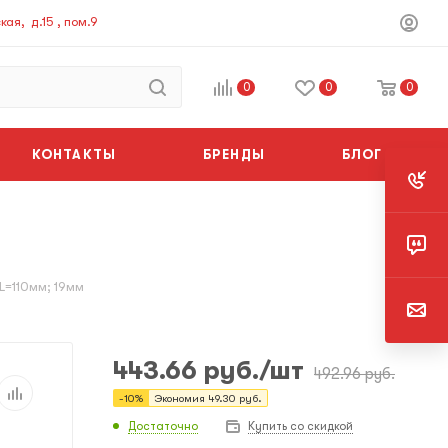
ая, д.15 , пом.9
0
0
0
КОНТАКТЫ
БРЕНДЫ
БЛОГ
.L=110мм; 19мм
443.66
руб.
/шт
492.96
руб.
-
10
%
Экономия
49.30
руб.
Достаточно
Купить со скидкой