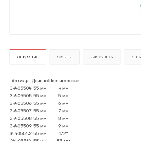
ОПИСАНИЕ
ОТЗЫВЫ
КАК КУПИТЬ
ОПЛА
Артикул
Длинна
Шестигранник
34405504
55 мм
4 мм
34405505
55 мм
5 мм
34405506
55 мм
6 мм
34405507
55 мм
7 мм
34405508
55 мм
8 мм
34405509
55 мм
9 мм
3440551.2
55 мм
1/2"
34405510
55 мм
55 мм