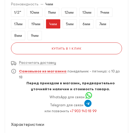
Разновидность
—
4мм
1/2"
10мм
11мм
12мм
13мм
14мм
17мм
19мм
4мм
5мм
6мм
7мм
8мм
9мм
КУПИТЬ В 1 КЛИК
Рассчитать доставку
Самовывоз из магазина
понедельник - пятница: с 10 до
18
Перед приездом в магазин, предварительно
уточняйте наличие и стоимость товара.
WhatsApp для связи
Telegram для связи
или позвонить
+7 903 140 18 99
Характеристики