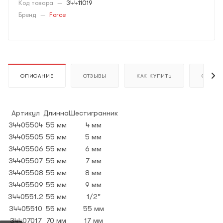
Код товара
—
34411019
Бренд
—
Force
ОПИСАНИЕ
ОТЗЫВЫ
КАК КУПИТЬ
ОПЛАТ
Артикул
Длинна
Шестигранник
34405504
55 мм
4 мм
34405505
55 мм
5 мм
34405506
55 мм
6 мм
34405507
55 мм
7 мм
34405508
55 мм
8 мм
34405509
55 мм
9 мм
3440551.2
55 мм
1/2"
34405510
55 мм
55 мм
34407017
70 мм
17 мм