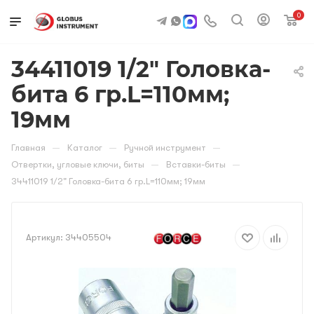
0
34411019 1/2" Головка-
бита 6 гр.L=110мм;
19мм
—
—
—
Главная
Каталог
Ручной инструмент
—
—
Отвертки, угловые ключи, биты
Вставки-биты
34411019 1/2" Головка-бита 6 гр.L=110мм; 19мм
Артикул:
34405504