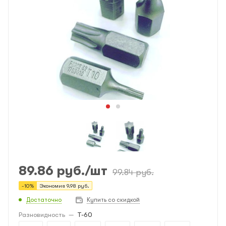
89.86
руб.
/шт
99.84
руб.
-
10
%
Экономия
9.98
руб.
Достаточно
Купить со скидкой
Разновидность
—
T-60