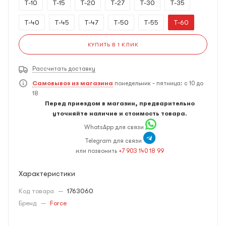
T-10
T-15
T-20
T-27
T-30
T-35
T-40
T-45
T-47
T-50
T-55
T-60
КУПИТЬ В 1 КЛИК
Рассчитать доставку
Самовывоз из магазина
понедельник - пятница: с 10 до
18
Перед приездом в магазин, предварительно
уточняйте наличие и стоимость товара.
WhatsApp для связи
Telegram для связи
или позвонить
+7 903 140 18 99
Характеристики
Код товара
—
1763060
Бренд
—
Force