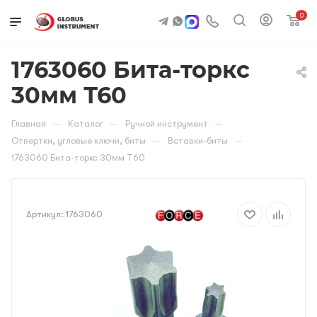
0
1763060 Бита-торкс
30мм Т60
—
—
—
Главная
Каталог
Ручной инструмент
—
—
Отвертки, угловые ключи, биты
Вставки-биты
1763060 Бита-торкс 30мм Т60
Артикул:
1763060