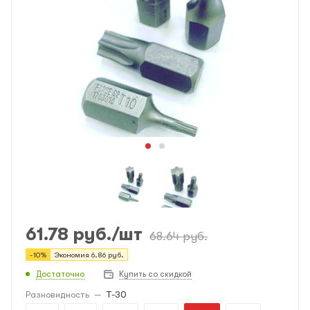
61.78
руб.
/шт
68.64
руб.
-
10
%
Экономия
6.86
руб.
Достаточно
Купить со скидкой
Разновидность
—
T-30