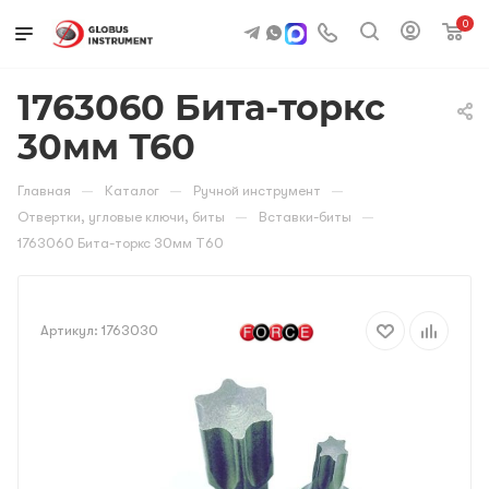
0
1763060 Бита-торкс
30мм Т60
—
—
—
Главная
Каталог
Ручной инструмент
—
—
Отвертки, угловые ключи, биты
Вставки-биты
1763060 Бита-торкс 30мм Т60
Артикул:
1763030