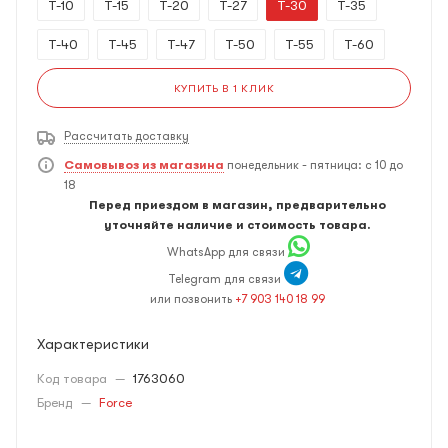
T-10
T-15
T-20
T-27
T-30
T-35
T-40
T-45
T-47
T-50
T-55
T-60
КУПИТЬ В 1 КЛИК
Рассчитать доставку
Самовывоз из магазина
понедельник - пятница: с 10 до
18
Перед приездом в магазин, предварительно
уточняйте наличие и стоимость товара.
WhatsApp для связи
Telegram для связи
или позвонить
+7 903 140 18 99
Характеристики
Код товара
—
1763060
Бренд
—
Force