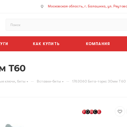
Московская область, г. Балашиха, ул. Реутовск
УГИ
КАК КУПИТЬ
КОМПАНИЯ
м Т60
—
—
ые ключи, биты
Вставки-биты
1763060 Бита-торкс 30мм Т60