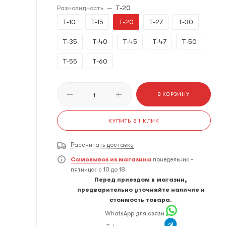
Разновидность
—
T-20
T-10
T-15
T-20
T-27
T-30
T-35
T-40
T-45
T-47
T-50
T-55
T-60
В КОРЗИНУ
КУПИТЬ В 1 КЛИК
Рассчитать доставку
Самовывоз из магазина
понедельник -
пятница: с 10 до 18
Перед приездом в магазин,
предварительно уточняйте наличие и
стоимость товара.
WhatsApp для связи