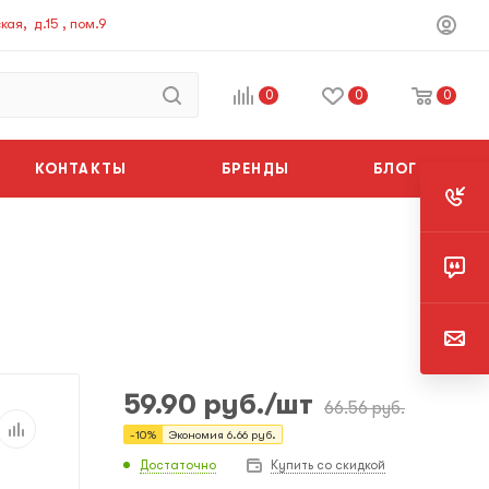
ая, д.15 , пом.9
0
0
0
КОНТАКТЫ
БРЕНДЫ
БЛОГ
59.90
руб.
/шт
66.56
руб.
-
10
%
Экономия
6.66
руб.
Достаточно
Купить со скидкой