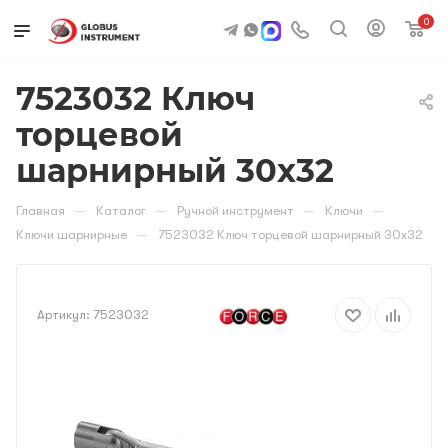
0
7523032 Ключ
торцевой
шарнирный 30х32
—
—
—
—
Главная
Каталог
Ручной инструмент
Ключи
—
Ключи шарнирные
7523032 Ключ торцевой шарнирный 30х32
Артикул:
7523032