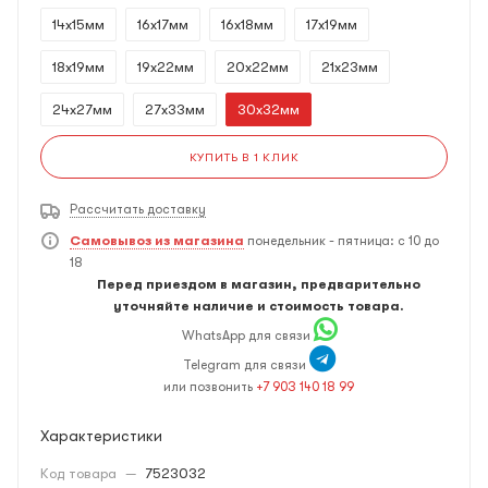
14x15мм
16x17мм
16x18мм
17x19мм
18x19мм
19x22мм
20x22мм
21x23мм
24x27мм
27x33мм
30x32мм
КУПИТЬ В 1 КЛИК
Рассчитать доставку
Самовывоз из магазина
понедельник - пятница: с 10 до
18
Перед приездом в магазин, предварительно
уточняйте наличие и стоимость товара.
WhatsApp для связи
Telegram для связи
или позвонить
+7 903 140 18 99
Характеристики
Код товара
—
7523032