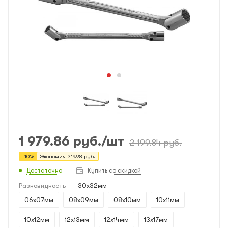
1 979.86
руб.
/шт
2 199.84
руб.
-
10
%
Экономия
219.98
руб.
Достаточно
Купить со скидкой
Разновидность
—
30x32мм
06x07мм
08x09мм
08x10мм
10x11мм
10x12мм
12x13мм
12x14мм
13x17мм