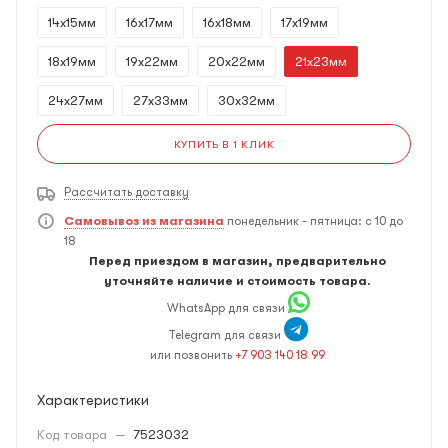
14x15мм
16x17мм
16x18мм
17x19мм
18x19мм
19x22мм
20x22мм
21x23мм
24x27мм
27x33мм
30x32мм
КУПИТЬ В 1 КЛИК
Рассчитать доставку
Самовывоз из магазина
понедельник - пятница: с 10 до
18
Перед приездом в магазин, предварительно
уточняйте наличие и стоимость товара.
WhatsApp для связи
Telegram для связи
или позвонить
+7 903 140 18 99
Характеристики
Код товара
—
7523032