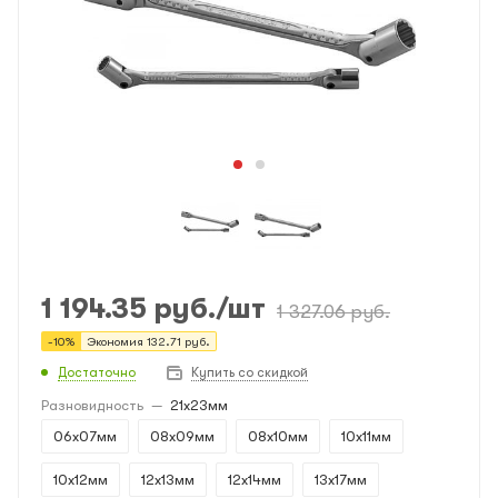
1 194.35
руб.
/шт
1 327.06
руб.
-
10
%
Экономия
132.71
руб.
Достаточно
Купить со скидкой
Разновидность
—
21x23мм
06x07мм
08x09мм
08x10мм
10x11мм
10x12мм
12x13мм
12x14мм
13x17мм