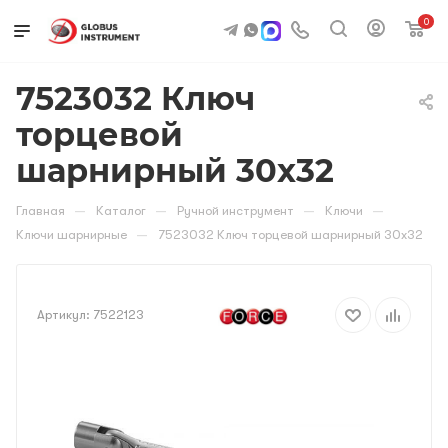
0
7523032 Ключ
торцевой
шарнирный 30х32
—
—
—
—
Главная
Каталог
Ручной инструмент
Ключи
—
Ключи шарнирные
7523032 Ключ торцевой шарнирный 30х32
Артикул:
7522123