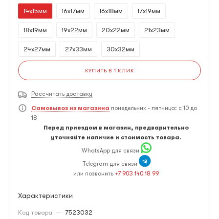
14x15мм
16x17мм
16x18мм
17x19мм
18x19мм
19x22мм
20x22мм
21x23мм
24x27мм
27x33мм
30x32мм
КУПИТЬ В 1 КЛИК
Рассчитать доставку
Самовывоз из магазина
понедельник - пятница: с 10 до
18
Перед приездом в магазин, предварительно
уточняйте наличие и стоимость товара.
WhatsApp для связи
Telegram для связи
или позвонить
+7 903 140 18 99
Характеристики
Код товара
—
7523032