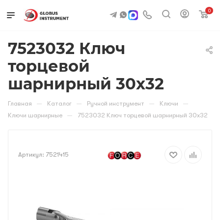
0
7523032 Ключ
торцевой
шарнирный 30х32
—
—
—
—
Главная
Каталог
Ручной инструмент
Ключи
—
Ключи шарнирные
7523032 Ключ торцевой шарнирный 30х32
Артикул:
7521415