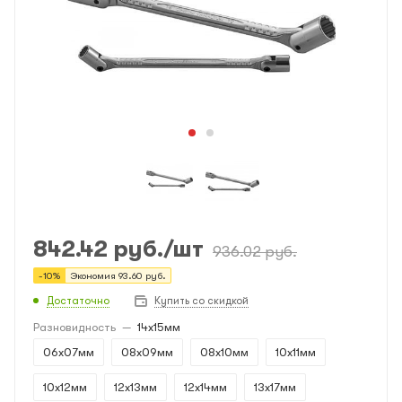
842.42
руб.
/шт
936.02
руб.
-
10
%
Экономия
93.60
руб.
Достаточно
Купить со скидкой
Разновидность
—
14x15мм
06x07мм
08x09мм
08x10мм
10x11мм
10x12мм
12x13мм
12x14мм
13x17мм