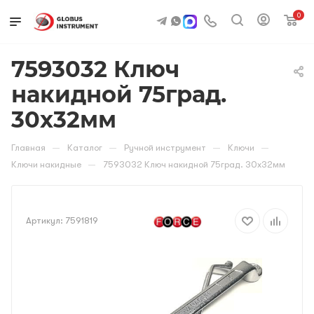
0
7593032 Ключ
накидной 75град.
30х32мм
—
—
—
—
Главная
Каталог
Ручной инструмент
Ключи
—
Ключи накидные
7593032 Ключ накидной 75град. 30х32мм
Артикул:
7591819