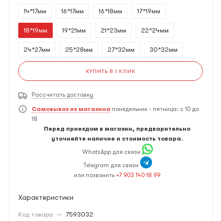
14*17мм
16*17мм
16*18мм
17*19мм
18*19мм
19*21мм
21*23мм
22*24мм
24*27мм
25*28мм
27*32мм
30*32мм
КУПИТЬ В 1 КЛИК
Рассчитать доставку
Самовывоз из магазина
понедельник - пятница: с 10 до
18
Перед приездом в магазин, предварительно
уточняйте наличие и стоимость товара.
WhatsApp для связи
Telegram для связи
или позвонить
+7 903 140 18 99
Характеристики
Код товара
—
7593032