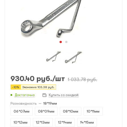
930.40
руб.
/шт
1 033.78
руб.
-
10
%
Экономия
103.38
руб.
Достаточно
Купить со скидкой
Разновидность
—
18*19мм
06*07мм
08*09мм
08*10мм
10*11мм
10*12мм
12*13мм
12*14мм
14*15мм