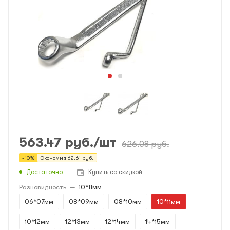
563.47
руб.
/шт
626.08
руб.
-
10
%
Экономия
62.61
руб.
Достаточно
Купить со скидкой
Разновидность
—
10*11мм
06*07мм
08*09мм
08*10мм
10*11мм
10*12мм
12*13мм
12*14мм
14*15мм