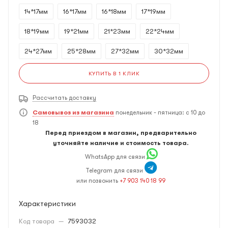
14*17мм
16*17мм
16*18мм
17*19мм
18*19мм
19*21мм
21*23мм
22*24мм
24*27мм
25*28мм
27*32мм
30*32мм
КУПИТЬ В 1 КЛИК
Рассчитать доставку
Самовывоз из магазина
понедельник - пятница: с 10 до
18
Перед приездом в магазин, предварительно
уточняйте наличие и стоимость товара.
WhatsApp для связи
Telegram для связи
или позвонить
+7 903 140 18 99
Характеристики
Код товара
—
7593032