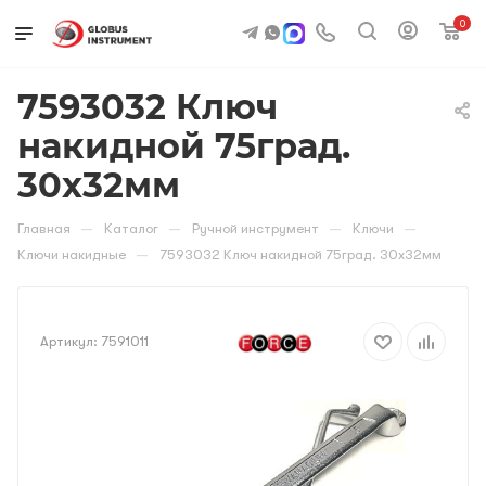
0
7593032 Ключ
накидной 75град.
30х32мм
—
—
—
—
Главная
Каталог
Ручной инструмент
Ключи
—
Ключи накидные
7593032 Ключ накидной 75град. 30х32мм
Артикул:
7591011