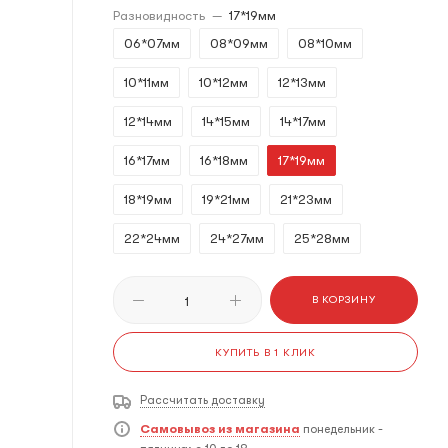
Разновидность
—
17*19мм
06*07мм
08*09мм
08*10мм
10*11мм
10*12мм
12*13мм
12*14мм
14*15мм
14*17мм
16*17мм
16*18мм
17*19мм
18*19мм
19*21мм
21*23мм
22*24мм
24*27мм
25*28мм
27*32мм
30*32мм
В КОРЗИНУ
КУПИТЬ В 1 КЛИК
Рассчитать доставку
Самовывоз из магазина
понедельник -