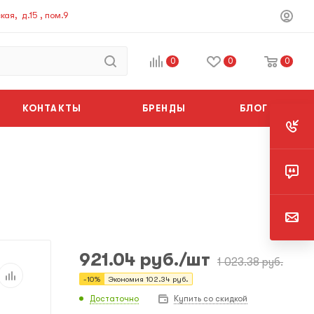
ая, д.15 , пом.9
0
0
0
КОНТАКТЫ
БРЕНДЫ
БЛОГ
921.04
руб.
/шт
1 023.38
руб.
-
10
%
Экономия
102.34
руб.
Достаточно
Купить со скидкой