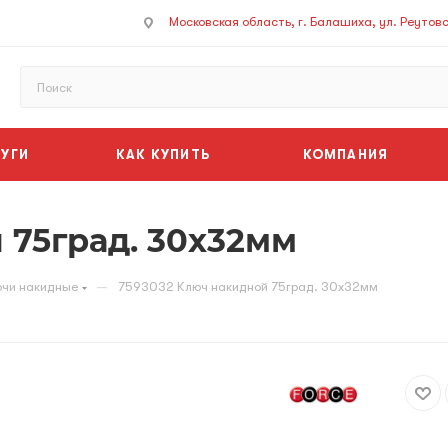
Московская область, г. Балашиха, ул. Реутовск
УГИ
КАК КУПИТЬ
КОМПАНИЯ
 75град. 30х32мм
—
чи накидные
7593032 Ключ накидной 75град. 30х32мм