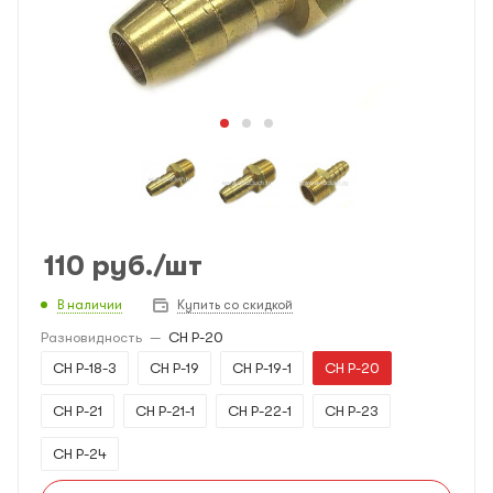
110
руб.
/шт
В наличии
Купить со скидкой
Разновидность
—
CH P-20
CH P-18-3
CH P-19
CH P-19-1
CH P-20
CH P-21
CH P-21-1
CH P-22-1
CH P-23
CH P-24