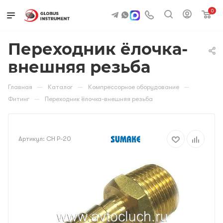
0
Переходник ёлочка-
внешняя резьба
—
—
—
Главная
Каталог
Компрессорное оборудование
—
Фитинг
Переходник ёлочка-внешняя резьба
Артикул:
CH P-20