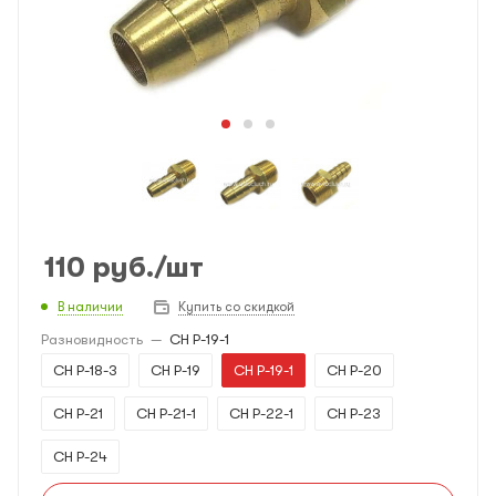
110
руб.
/шт
В наличии
Купить со скидкой
Разновидность
—
CH P-19-1
CH P-18-3
CH P-19
CH P-19-1
CH P-20
CH P-21
CH P-21-1
CH P-22-1
CH P-23
CH P-24