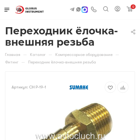
0
Переходник ёлочка-
внешняя резьба
—
—
—
Главная
Каталог
Компрессорное оборудование
—
Фитинг
Переходник ёлочка-внешняя резьба
Артикул:
CH P-19-1