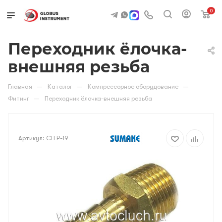
0
Переходник ёлочка-
внешняя резьба
—
—
—
Главная
Каталог
Компрессорное оборудование
—
Фитинг
Переходник ёлочка-внешняя резьба
Артикул:
CH P-19