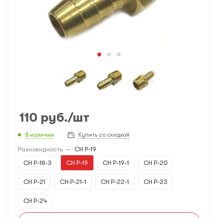
110
руб.
/шт
В наличии
Купить со скидкой
Разновидность
—
CH P-19
CH P-18-3
CH P-19
CH P-19-1
CH P-20
CH P-21
CH P-21-1
CH P-22-1
CH P-23
CH P-24