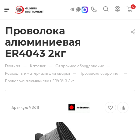
0
Проволока
алюминиевая
ER4043 2кг
—
—
—
Главная
Каталог
Сварочное оборудование
—
—
Расходные материалы для сварки
Проволока сварочная
Проволока алюминиевая ER4043 2кг
Артикул:
93611