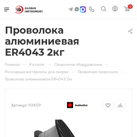
0
Проволока
алюминиевая
ER4043 2кг
—
—
—
Главная
Каталог
Сварочное оборудование
—
—
Расходные материалы для сварки
Проволока сварочная
Проволока алюминиевая ER4043 2кг
Артикул:
93609