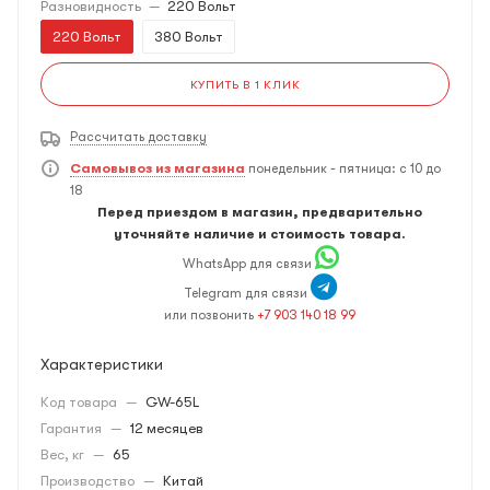
Разновидность
—
220 Вольт
220 Вольт
380 Вольт
КУПИТЬ В 1 КЛИК
Рассчитать доставку
Самовывоз из магазина
понедельник - пятница: с 10 до
18
Перед приездом в магазин, предварительно
уточняйте наличие и стоимость товара.
WhatsApp для связи
Telegram для связи
или позвонить
+7 903 140 18 99
Характеристики
Код товара
—
GW-65L
Гарантия
—
12 месяцев
Вес, кг
—
65
Производство
—
Китай