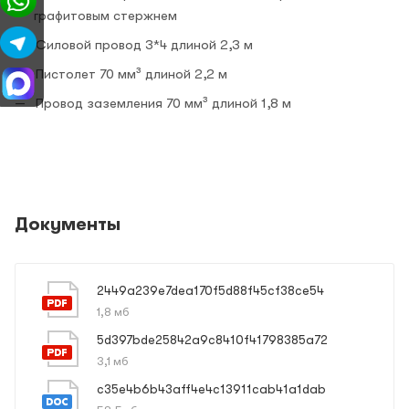
графитовым стержнем
Силовой провод 3*4 длиной 2,3 м
Пистолет 70 мм³ длиной 2,2 м
Провод заземления 70 мм³ длиной 1,8 м
Документы
2449a239e7dea170f5d88f45cf38ce54
1,8 мб
5d397bde25842a9c8410f41798385a72
3,1 мб
c35e4b6b43aff4e4c13911cab41a1dab