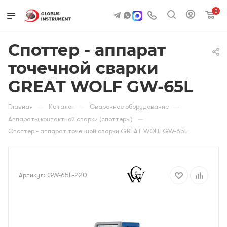
0
Споттер - аппарат
точечной сварки
GREAT WOLF GW-65L
—
—
—
Главная
Каталог
Сварочное оборудование
—
Аппараты контактной сварки (споттеры)
Споттер - аппарат точечной сварки GREAT WOLF GW-65L
Артикул:
GW-65L-220