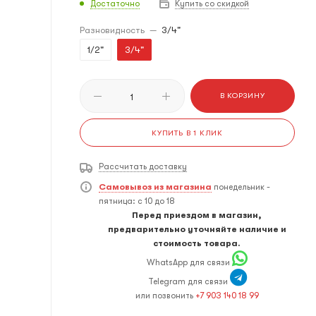
Достаточно
Купить со скидкой
Разновидность
—
3/4"
1/2"
3/4"
В КОРЗИНУ
КУПИТЬ В 1 КЛИК
Рассчитать доставку
Самовывоз из магазина
понедельник -
пятница: с 10 до 18
Перед приездом в магазин,
предварительно уточняйте наличие и
стоимость товара.
WhatsApp для связи
Telegram для связи
или позвонить
+7 903 140 18 99