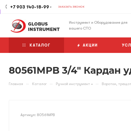
+7 903 140-18-99
ЗАКАЗАТЬ ЗВОНОК
Инструмент и Оборудование для
вашего СТО
КАТАЛОГ
АКЦИИ
УСЛ
80561MPB 3/4" Кардан 
—
—
—
Главная
Каталог
Ручной инструмент
Воротки, трещот
Артикул:
80561MPB