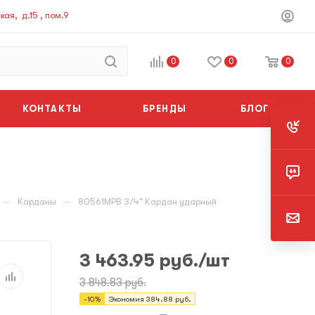
ая, д.15 , пом.9
0
0
0
КОНТАКТЫ
БРЕНДЫ
БЛОГ
—
—
Карданы
80561MPB 3/4" Кардан ударный
3 463.95
руб.
/шт
3 848.83
руб.
-
10
%
Экономия
384.88
руб.