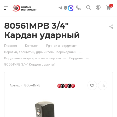
0
80561MPB 3/4"
Кардан ударный
—
—
—
Главная
Каталог
Ручной инструмент
—
Воротки, трещотки, удлинители, переходники
—
—
Карданные шарниры и переходники
Карданы
80561MPB 3/4" Кардан ударный
Артикул:
80541MPB