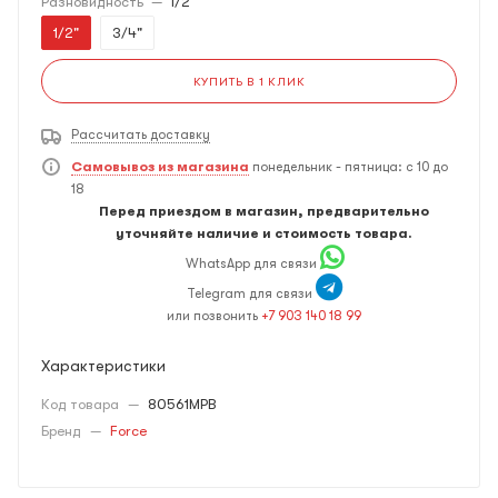
Разновидность
—
1/2"
1/2"
3/4"
КУПИТЬ В 1 КЛИК
Рассчитать доставку
Самовывоз из магазина
понедельник - пятница: с 10 до
18
Перед приездом в магазин, предварительно
уточняйте наличие и стоимость товара.
WhatsApp для связи
Telegram для связи
или позвонить
+7 903 140 18 99
Характеристики
Код товара
—
80561MPB
Бренд
—
Force